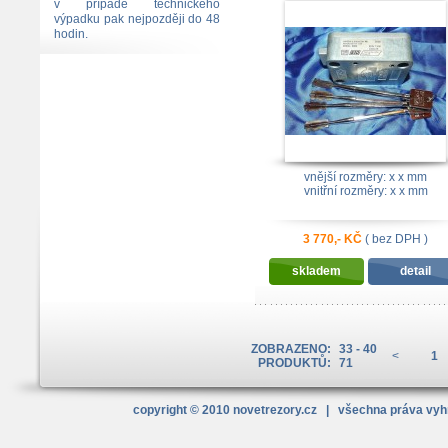
140mm
v případě technického
výpadku pak nejpozději do 48
hodin.
vnější rozměry: x x mm
vnitřní rozměry: x x mm
3 770,- KČ
( bez DPH )
skladem
detail
ZOBRAZENO:
33 - 40
<
1
PRODUKTŮ:
71
copyright © 2010
novetrezory
.cz
| všechna práva vy