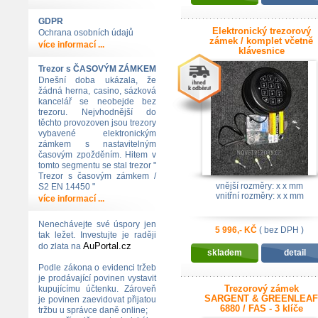
GDPR
Elektronický trezorový
Ochrana osobních údajů
zámek / komplet včetně
více informací ...
klávesnice
Trezor s ČASOVÝM ZÁMKEM
Dnešní doba ukázala, že
žádná herna, casino, sázková
kancelář se neobejde bez
trezoru. Nejvhodnější do
těchto provozoven jsou trezory
vybavené elektronickým
zámkem s nastavitelným
časovým zpožděním. Hitem v
tomto segmentu se stal trezor "
Trezor s časovým zámkem /
vnější rozměry: x x mm
S2 EN 14450 "
vnitřní rozměry: x x mm
více informací ...
Nenechávejte své úspory jen
5 996,- KČ
( bez DPH )
tak ležet. Investujte je raději
AuPortal.cz
do zlata na
skladem
detail
Podle zákona o evidenci tržeb
je prodávající povinen vystavit
Trezorový zámek
kupujícímu účtenku. Zároveň
SARGENT & GREENLEAF
je povinen zaevidovat přijatou
6880 / FAS - 3 klíče
tržbu u správce daně online;