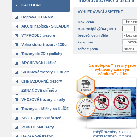
Trezorové ZÁMKY a ostatní
KATEGORIE
VYHLEDÁVACÍ ASISTENT
Doprava ZDARMA
max. cena
AKČNÍ nabídka - SKLADEM
max. vnější výška ( cm )
VÝPRODEJ trezorů
bezpečnostní třída
kategorie
Volně stojící trezory<130cm
seřadit podle
Trezory do ZDI+podlahy
ARCHIVAČNÍ skříně
Samolepka "Trezory jsou
vybaveny časovým
SKŘÍŇové trezory > 130 cm
zámkem" - 2 ks
OHNIVZDORNÉ trezory
ZBRAŇOVÉ skříně a
trezory
VHOZOVÉ trezory a sejfy
Trezory a skříňky na KLÍČE
SEJFY - jednoplášťové
VODOTĚSNÉ sejfy
vnější rozměry: x x mm
BAZARové trezory
vnitřní rozměry: x x mm