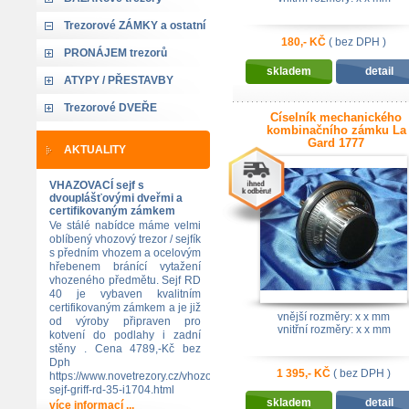
Trezorové ZÁMKY a ostatní
180,- KČ
( bez DPH )
PRONÁJEM trezorů
skladem
detail
ATYPY / PŘESTAVBY
Trezorové DVEŘE
Číselník mechanického
kombinačního zámku La
Gard 1777
AKTUALITY
VHAZOVACÍ sejf s
dvouplášťovými dveřmi a
certifikovaným zámkem
Ve stálé nabídce máme velmi
oblíbený vhozový trezor / sejfík
s předním vhozem a ocelovým
hřebenem bránící vytažení
vhozeného předmětu. Sejf RD
40 je vybaven kvalitním
certifikovaným zámkem a je již
vnější rozměry: x x mm
od výroby připraven pro
vnitřní rozměry: x x mm
kotvení do podlahy i zadní
stěny . Cena 4789,-Kč bez
Dph
1 395,- KČ
( bez DPH )
https://www.novetrezory.cz/vhozovy-
sejf-griff-rd-35-i1704.html
skladem
detail
více informací ...