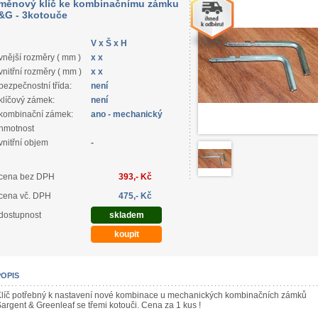
měnový klíč ke kombinačnímu zámku
&G - 3kotouče
V x Š x H
vnější rozměry ( mm )
x x
vnitřní rozměry ( mm )
x x
bezpečnostní třída:
není
klíčový zámek:
není
kombinační zámek:
ano - mechanický
hmotnost
vnitřní objem
-
cena bez DPH
393,- Kč
cena vč. DPH
475,- Kč
dostupnost
skladem
POPIS
líč potřebný k nastavení nové kombinace u mechanických kombinačních zámků
argent & Greenleaf se třemi kotouči. Cena za 1 kus !