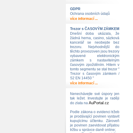
GDPR
Ochrana osobních údajů
více informací ...
Trezor s ČASOVÝM ZÁMKEM
Dnešní doba ukázala, že
žádná herna, casino, sázková
kancelář se neobejde bez
trezoru. Nejvhodnější do
těchto provozoven jsou trezory
vybavené elektronickým
zámkem s nastavitelným
časovým zpožděním. Hitem v
tomto segmentu se stal trezor "
Trezor s časovým zámkem /
S2 EN 14450 "
více informací ...
Nenechávejte své úspory jen
tak ležet. Investujte je raději
AuPortal.cz
do zlata na
Podle zákona o evidenci tržeb
je prodávající povinen vystavit
kupujícímu účtenku. Zároveň
je povinen zaevidovat přijatou
tržbu u správce daně online;