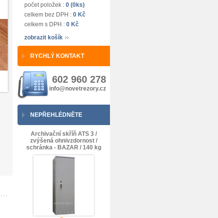
počet položek :
0 (0ks)
celkem bez DPH :
0 Kč
celkem s DPH :
0 Kč
zobrazit košík
RYCHLÝ KONTAKT
602 960 278
info@novetrezory.cz
NEPŘEHLÉDNĚTE
Archivační skříň ATS 3 /
zvýšená ohnivzdornost /
schránka - BAZAR / 140 kg