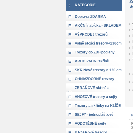
Z
KATEGORIE
S
Doprava ZDARMA
AKČNÍ nabídka - SKLADEM
VÝPRODEJ trezorů
Volně stojící trezory<130cm
Trezory do ZDI+podlahy
ARCHIVAČNÍ skříně
SKŘÍŇové trezory > 130 cm
OHNIVZDORNÉ trezory
ZBRAŇOVÉ skříně a
trezory
VHOZOVÉ trezory a sejfy
Trezory a skříňky na KLÍČE
SEJFY - jednoplášťové
VODOTĚSNÉ sejfy
K
S
BAZARové trezory