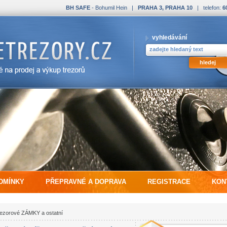
BH SAFE
- Bohumil Hein |
PRAHA 3, PRAHA 10
| telefon:
6
vyhledávání
DMÍNKY
PŘEPRAVNÉ A DOPRAVA
REGISTRACE
KON
ezorové ZÁMKY a ostatní