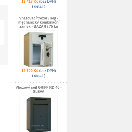
19 417 Kč
(bez DPH)
( detail )
Vhazovací trezor / sejf -
mechanický kombinační
zámek - BAZAR / 75 kg
15 700 Kč
(bez DPH)
( detail )
Vhozový sejf GRIFF RD 40 -
SLEVA