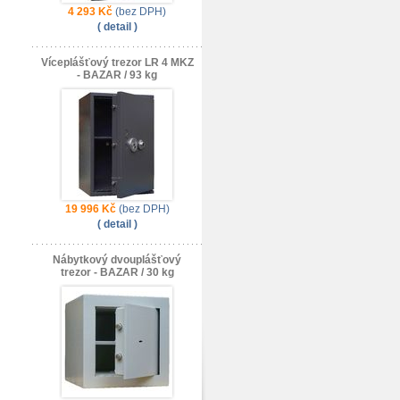
4 293 Kč
(bez DPH)
( detail )
Víceplášťový trezor LR 4 MKZ
- BAZAR / 93 kg
19 996 Kč
(bez DPH)
( detail )
Nábytkový dvouplášťový
trezor - BAZAR / 30 kg