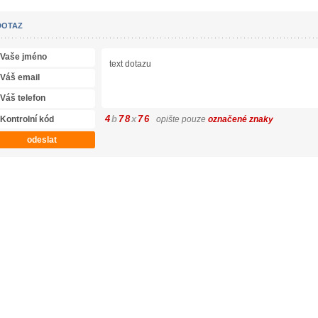
DOTAZ
4
b
7
8
x
7
6
opište pouze
označené znaky