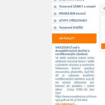
Trezorové ZÁMKY a ostatní
PRONÁJEM trezorů
ATYPY / PŘESTAVBY
Trezorové DVEŘE
AKTUALITY
VHAZOVACÍ sejf s
dvouplášťovými dveřmi a
certifikovaným zámkem
Ve stálé nabídce máme velmi
oblíbený vhozový trezor / sejfík
s předním vhozem a ocelovým
hřebenem bránící vytažení
vhozeného předmětu. Sejf RD
40 je vybaven kvalitním
certifikovaným zámkem a je již
od výroby připraven pro
kotvení do podlahy i zadní
stěny . Cena 4789,-Kč bez
Dph
https://www.novetrezory.cz/vhozovy-
sejf-griff-rd-35-i1704.html
více informací ...