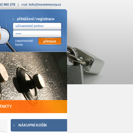
02 960 278
| mail:
info@novetrezory.cz
registrace
přihlášení /
zapomenuté
heslo
TAKTY
NÁKUPNÍ KOŠÍK