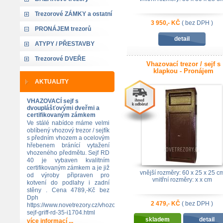
Trezorové ZÁMKY a ostatní
3 950,- KČ
( bez DPH )
PRONÁJEM trezorů
detail
ATYPY / PŘESTAVBY
Trezorové DVEŘE
Vhazovací trezor / sejf s
klapkou - Pronájem
AKTUALITY
VHAZOVACÍ sejf s
dvouplášťovými dveřmi a
certifikovaným zámkem
Ve stálé nabídce máme velmi
oblíbený vhozový trezor / sejfík
s předním vhozem a ocelovým
hřebenem bránící vytažení
vhozeného předmětu. Sejf RD
40 je vybaven kvalitním
certifikovaným zámkem a je již
vnější rozměry: 60 x 25 x 25 c
od výroby připraven pro
vnitřní rozměry: x x cm
kotvení do podlahy i zadní
stěny . Cena 4789,-Kč bez
Dph
2 479,- KČ
( bez DPH )
https://www.novetrezory.cz/vhozovy-
sejf-griff-rd-35-i1704.html
skladem
detail
více informací ...