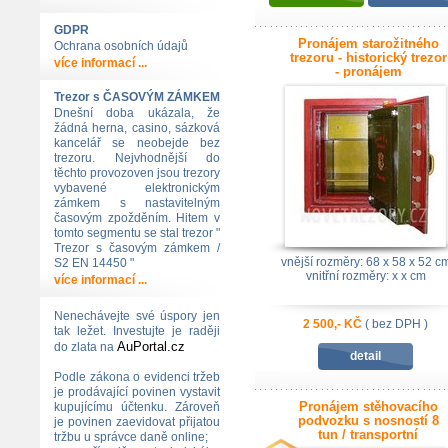
GDPR
Pronájem starožitného
Ochrana osobních údajů
trezoru - historický trezor
více informací ...
- pronájem
Trezor s ČASOVÝM ZÁMKEM
Dnešní doba ukázala, že
žádná herna, casino, sázková
kancelář se neobejde bez
trezoru. Nejvhodnější do
těchto provozoven jsou trezory
vybavené elektronickým
zámkem s nastavitelným
časovým zpožděním. Hitem v
tomto segmentu se stal trezor "
Trezor s časovým zámkem /
vnější rozměry: 68 x 58 x 52 c
S2 EN 14450 "
vnitřní rozměry: x x cm
více informací ...
Nenechávejte své úspory jen
2 500,- KČ
( bez DPH )
tak ležet. Investujte je raději
AuPortal.cz
do zlata na
detail
Podle zákona o evidenci tržeb
je prodávající povinen vystavit
Pronájem stěhovacího
kupujícímu účtenku. Zároveň
podvozku s nosností 8
je povinen zaevidovat přijatou
tun / transportní
tržbu u správce daně online;