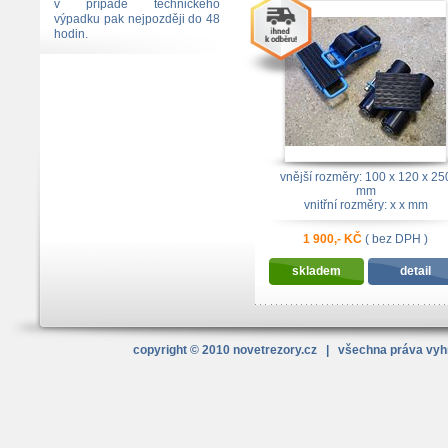
podvozek
v případě technického
výpadku pak nejpozději do 48
hodin.
vnější rozměry: 100 x 120 x 25
mm
vnitřní rozměry: x x mm
1 900,- KČ
( bez DPH )
skladem
detail
copyright © 2010
novetrezory
.cz
| všechna práva vy