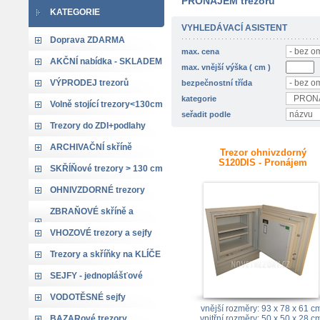
PRONÁJEM trezorů
KATEGORIE
VYHLEDÁVACÍ ASISTENT
Doprava ZDARMA
max. cena
AKČNÍ nabídka - SKLADEM
max. vnější výška ( cm )
VÝPRODEJ trezorů
bezpečnostní třída
kategorie
Volně stojící trezory<130cm
seřadit podle
Trezory do ZDI+podlahy
ARCHIVAČNÍ skříně
Trezor ohnivzdorný
S120DIS - Pronájem
SKŘÍŇové trezory > 130 cm
OHNIVZDORNÉ trezory
ZBRAŇOVÉ skříně a
trezory
VHOZOVÉ trezory a sejfy
Trezory a skříňky na KLÍČE
SEJFY - jednoplášťové
VODOTĚSNÉ sejfy
vnější rozměry: 93 x 78 x 61 c
BAZARové trezory
vnitřní rozměry: 50 x 50 x 28 c