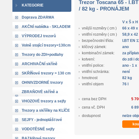
Trezor Toscana 65 - I.B
KATEGORIE
/ 82 kg - PRONÁJEM
Doprava ZDARMA
V x Š x H
AKČNÍ nabídka - SKLADEM
vnější rozměry ( cm )
66 x 49 x
vnitřní rozměry ( cm )
58,9 x 42
VÝPRODEJ trezorů
bezpečnostní třída:
I.BT EN 1
Volně stojící trezory<130cm
klíčový zámek:
ano
kombinační zámek:
za přípla
Trezory do ZDI+podlahy
kotvení:
do zdi i 
ARCHIVAČNÍ skříně
vnitřní police:
ano - 1 x
vnitřní schránka:
není
SKŘÍŇové trezory > 130 cm
hmotnost
82 kg
OHNIVZDORNÉ trezory
vnitřní objem
76 l
ZBRAŇOVÉ skříně a
cena bez DPH
5 70
trezory
VHOZOVÉ trezory a sejfy
cena vč. DPH
6 89
Trezory a skříňky na KLÍČE
dostupnost
nelze obj
SEJFY - jednoplášťové
VODOTĚSNÉ sejfy
BAZARové trezory