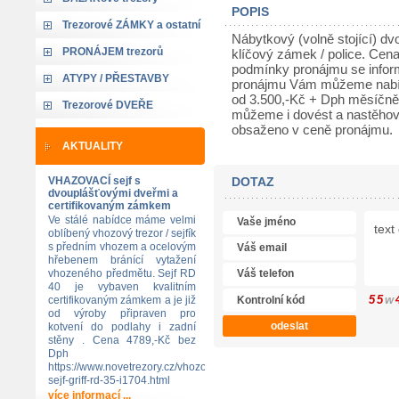
POPIS
Trezorové ZÁMKY a ostatní
Nábytkový (volně stojící) dv
PRONÁJEM trezorů
klíčový zámek / police. Cena
podmínky pronájmu se inform
ATYPY / PŘESTAVBY
pronájmu Vám můžeme nabídn
od 3.500,-Kč + Dph měsíčně
Trezorové DVEŘE
můžeme i dovést a nastěhova
obsaženo v ceně pronájmu.
AKTUALITY
VHAZOVACÍ sejf s
DOTAZ
dvouplášťovými dveřmi a
certifikovaným zámkem
Ve stálé nabídce máme velmi
oblíbený vhozový trezor / sejfík
s předním vhozem a ocelovým
hřebenem bránící vytažení
vhozeného předmětu. Sejf RD
40 je vybaven kvalitním
5
5
w
certifikovaným zámkem a je již
od výroby připraven pro
kotvení do podlahy i zadní
stěny . Cena 4789,-Kč bez
Dph
https://www.novetrezory.cz/vhozovy-
sejf-griff-rd-35-i1704.html
více informací ...