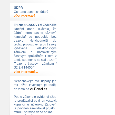
GDPR
Ochrana osobních údajů
více informací ...
Trezor s ČASOVÝM ZÁMKEM
Dnešní doba ukázala, že
žádná herna, casino, sázková
kancelář se neobejde bez
trezoru. Nejvhodnější do
těchto provozoven jsou trezory
vybavené elektronickým
zámkem s nastavitelným
časovým zpožděním. Hitem v
tomto segmentu se stal trezor "
Trezor s časovým zámkem /
S2 EN 14450 "
více informací ...
Nenechávejte své úspory jen
tak ležet. Investujte je raději
AuPortal.cz
do zlata na
Podle zákona o evidenci tržeb
je prodávající povinen vystavit
kupujícímu účtenku. Zároveň
je povinen zaevidovat přijatou
tržbu u správce daně online;