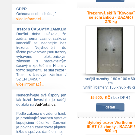
GDPR
Trezorová skříň "Kovona"
Ochrana osobních údajů
se schránkou - BAZAR /
více informací ...
270 kg
Trezor s ČASOVÝM ZÁMKEM
Dnešní doba ukázala, že
žádná herna, casino, sázková
kancelář se neobejde bez
trezoru. Nejvhodnější do
těchto provozoven jsou trezory
vybavené elektronickým
zámkem s nastavitelným
časovým zpožděním. Hitem v
tomto segmentu se stal trezor "
Trezor s časovým zámkem /
vnější rozměry: 180 x 100 x 60
S2 EN 14450 "
cm
více informací ...
vnitřní rozměry: 155 x 90 x 48 
Nenechávejte své úspory jen
15 500,- KČ
( bez DPH )
tak ležet. Investujte je raději
AuPortal.cz
do zlata na
detail
Podle zákona o evidenci tržeb
je prodávající povinen vystavit
Bytelný trezor Wertheim -
kupujícímu účtenku. Zároveň
III.BT / 2 zámky - BAZAR /
je povinen zaevidovat přijatou
560 kg
tržbu u správce daně online;