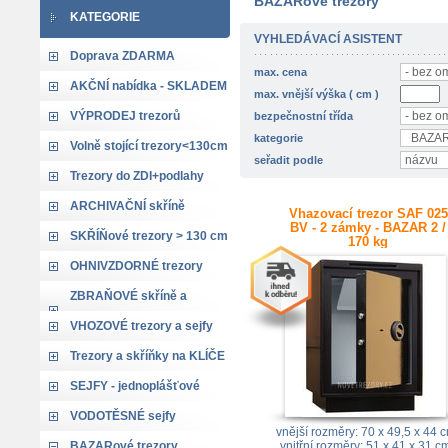
BAZARové trezory
KATEGORIE
VYHLEDÁVACÍ ASISTENT
Doprava ZDARMA
max. cena
AKČNÍ nabídka - SKLADEM
max. vnější výška ( cm )
VÝPRODEJ trezorů
bezpečnostní třída
kategorie
Volně stojící trezory<130cm
seřadit podle
Trezory do ZDI+podlahy
ARCHIVAČNÍ skříně
Vhazovací trezor SAF 025
BV - 2 zámky - BAZAR 2 /
SKŘÍŇové trezory > 130 cm
170 kg
OHNIVZDORNÉ trezory
ZBRAŇOVÉ skříně a
trezory
VHOZOVÉ trezory a sejfy
Trezory a skříňky na KLÍČE
SEJFY - jednoplášťové
VODOTĚSNÉ sejfy
vnější rozměry: 70 x 49,5 x 44 
BAZARové trezory
vnitřní rozměry: 51 x 41 x 31 c