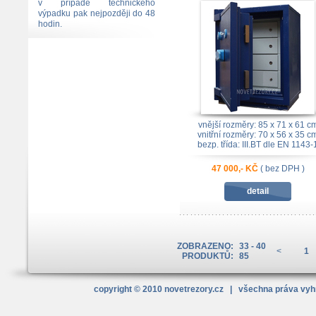
v případě technického
výpadku pak nejpozději do 48
hodin.
vnější rozměry: 85 x 71 x 61 c
vnitřní rozměry: 70 x 56 x 35 c
bezp. třída: III.BT dle EN 1143-
47 000,- KČ
( bez DPH )
detail
ZOBRAZENO:
33 - 40
<
1
PRODUKTŮ:
85
copyright © 2010
novetrezory
.cz
| všechna práva vy