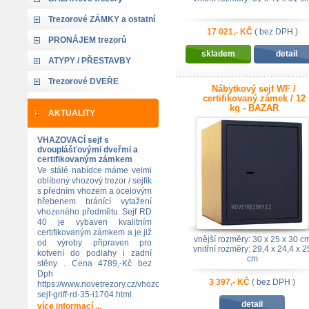
Trezorové ZÁMKY a ostatní
17 021,- KČ
( bez DPH )
PRONÁJEM trezorů
skladem
detail
ATYPY / PŘESTAVBY
Trezorové DVEŘE
Nábytkový sejf WF /
certifikovaný zámek / 12
kg - BAZAR
AKTUALITY
VHAZOVACÍ sejf s
dvouplášťovými dveřmi a
certifikovaným zámkem
Ve stálé nabídce máme velmi
oblíbený vhozový trezor / sejfík
s předním vhozem a ocelovým
hřebenem bránící vytažení
vhozeného předmětu. Sejf RD
40 je vybaven kvalitním
certifikovaným zámkem a je již
vnější rozměry: 30 x 25 x 30 c
od výroby připraven pro
vnitřní rozměry: 29,4 x 24,4 x 2
kotvení do podlahy i zadní
cm
stěny . Cena 4789,-Kč bez
Dph
3 397,- KČ
( bez DPH )
https://www.novetrezory.cz/vhozovy-
sejf-griff-rd-35-i1704.html
detail
více informací ...