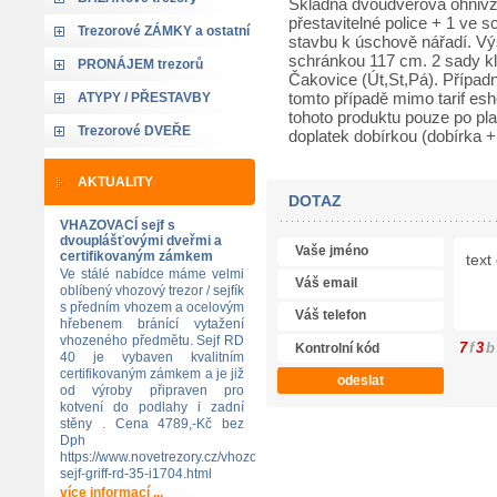
Skladná dvoudveřová ohnivz
přestavitelné police + 1 ve 
Trezorové ZÁMKY a ostatní
stavbu k úschově nářadí. Vý
schránkou 117 cm. 2 sady kl
PRONÁJEM trezorů
Čakovice (Út,St,Pá). Případ
tomto případě mimo tarif es
ATYPY / PŘESTAVBY
tohoto produktu pouze po p
Trezorové DVEŘE
doplatek dobírkou (dobírka 
AKTUALITY
DOTAZ
VHAZOVACÍ sejf s
dvouplášťovými dveřmi a
certifikovaným zámkem
Ve stálé nabídce máme velmi
oblíbený vhozový trezor / sejfík
s předním vhozem a ocelovým
hřebenem bránící vytažení
vhozeného předmětu. Sejf RD
7
f
3
b
40 je vybaven kvalitním
certifikovaným zámkem a je již
od výroby připraven pro
kotvení do podlahy i zadní
stěny . Cena 4789,-Kč bez
Dph
https://www.novetrezory.cz/vhozovy-
sejf-griff-rd-35-i1704.html
více informací ...