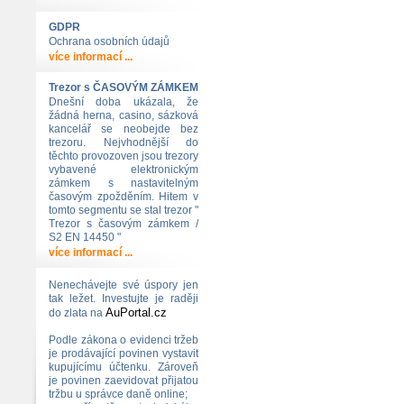
GDPR
Ochrana osobních údajů
více informací ...
Trezor s ČASOVÝM ZÁMKEM
Dnešní doba ukázala, že
žádná herna, casino, sázková
kancelář se neobejde bez
trezoru. Nejvhodnější do
těchto provozoven jsou trezory
vybavené elektronickým
zámkem s nastavitelným
časovým zpožděním. Hitem v
tomto segmentu se stal trezor "
Trezor s časovým zámkem /
S2 EN 14450 "
více informací ...
Nenechávejte své úspory jen
tak ležet. Investujte je raději
AuPortal.cz
do zlata na
Podle zákona o evidenci tržeb
je prodávající povinen vystavit
kupujícímu účtenku. Zároveň
je povinen zaevidovat přijatou
tržbu u správce daně online;