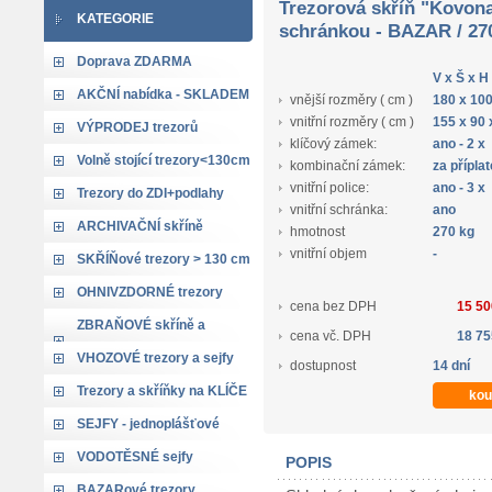
Trezorová skříň "Kovon
KATEGORIE
schránkou - BAZAR / 27
Doprava ZDARMA
V x Š x H
AKČNÍ nabídka - SKLADEM
vnější rozměry ( cm )
180 x 100
vnitřní rozměry ( cm )
155 x 90 
VÝPRODEJ trezorů
klíčový zámek:
ano - 2 x
Volně stojící trezory<130cm
kombinační zámek:
za přípla
vnitřní police:
ano - 3 x
Trezory do ZDI+podlahy
vnitřní schránka:
ano
ARCHIVAČNÍ skříně
hmotnost
270 kg
vnitřní objem
-
SKŘÍŇové trezory > 130 cm
OHNIVZDORNÉ trezory
cena bez DPH
15 50
ZBRAŇOVÉ skříně a
cena vč. DPH
18 75
trezory
VHOZOVÉ trezory a sejfy
dostupnost
14 dní
Trezory a skříňky na KLÍČE
SEJFY - jednoplášťové
VODOTĚSNÉ sejfy
POPIS
BAZARové trezory