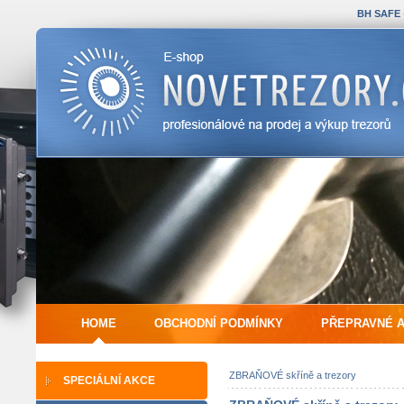
BH SAFE
HOME
OBCHODNÍ PODMÍNKY
PŘEPRAVNÉ 
ZBRAŇOVÉ skříně a trezory
SPECIÁLNÍ AKCE