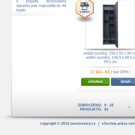
v případě technického
výpadku pak nejpozději do 48
hodin.
vnější rozměry: 150 x 50 x 35 
vnitřní rozměry: 149,5 x 49,5 x
29,5 cm
bezp. třída: 15RU + zámek \"A\
EN1300
17 843,- KČ
( bez DPH )
skladem
detail
ZOBRAZENO:
9 - 16
<
PRODUKTŮ:
91
copyright © 2010
novetrezory
.cz
| všechna práva vy