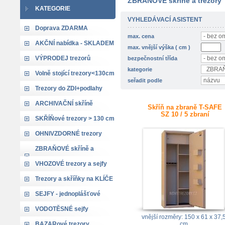
ZBRAŇOVÉ skříně a trezory
KATEGORIE
VYHLEDÁVACÍ ASISTENT
Doprava ZDARMA
max. cena
AKČNÍ nabídka - SKLADEM
max. vnější výška ( cm )
VÝPRODEJ trezorů
bezpečnostní třída
kategorie
Volně stojící trezory<130cm
seřadit podle
Trezory do ZDI+podlahy
ARCHIVAČNÍ skříně
Skříň na zbraně T-SAFE
SZ 10 / 5 zbraní
SKŘÍŇové trezory > 130 cm
OHNIVZDORNÉ trezory
ZBRAŇOVÉ skříně a
trezory
VHOZOVÉ trezory a sejfy
Trezory a skříňky na KLÍČE
SEJFY - jednoplášťové
VODOTĚSNÉ sejfy
vnější rozměry: 150 x 61 x 37,
BAZARové trezory
cm