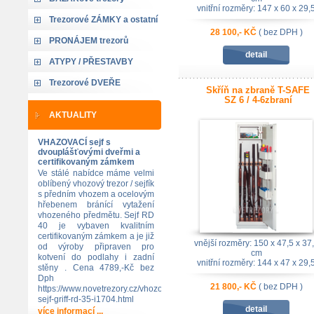
vnitřní rozměry: 147 x 60 x 29,
cm
Trezorové ZÁMKY a ostatní
bezp. třída: Z2
28 100,- KČ
( bez DPH )
PRONÁJEM trezorů
detail
ATYPY / PŘESTAVBY
Trezorové DVEŘE
Skříň na zbraně T-SAFE
SZ 6 / 4-6zbraní
AKTUALITY
VHAZOVACÍ sejf s
dvouplášťovými dveřmi a
certifikovaným zámkem
Ve stálé nabídce máme velmi
oblíbený vhozový trezor / sejfík
s předním vhozem a ocelovým
hřebenem bránící vytažení
vhozeného předmětu. Sejf RD
40 je vybaven kvalitním
certifikovaným zámkem a je již
vnější rozměry: 150 x 47,5 x 37
od výroby připraven pro
cm
kotvení do podlahy i zadní
vnitřní rozměry: 144 x 47 x 29,
stěny . Cena 4789,-Kč bez
cm
Dph
bezp. třída: Z2
21 800,- KČ
( bez DPH )
https://www.novetrezory.cz/vhozovy-
sejf-griff-rd-35-i1704.html
detail
více informací ...