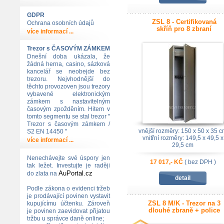
GDPR
ZSL 8 - Certifikovaná
Ochrana osobních údajů
skříň pro 8 zbraní
více informací ...
Trezor s ČASOVÝM ZÁMKEM
Dnešní doba ukázala, že
žádná herna, casino, sázková
kancelář se neobejde bez
trezoru. Nejvhodnější do
těchto provozoven jsou trezory
vybavené elektronickým
zámkem s nastavitelným
časovým zpožděním. Hitem v
tomto segmentu se stal trezor "
Trezor s časovým zámkem /
vnější rozměry: 150 x 50 x 35 
S2 EN 14450 "
vnitřní rozměry: 149,5 x 49,5 x
více informací ...
29,5 cm
bezp. třída: 15RU + zámek \"A\
Nenechávejte své úspory jen
EN1300
17 017,- KČ
( bez DPH )
tak ležet. Investujte je raději
AuPortal.cz
do zlata na
detail
Podle zákona o evidenci tržeb
je prodávající povinen vystavit
ZSL 8 M/K - Trezor na 3
kupujícímu účtenku. Zároveň
dlouhé zbraně + police
je povinen zaevidovat přijatou
tržbu u správce daně online;