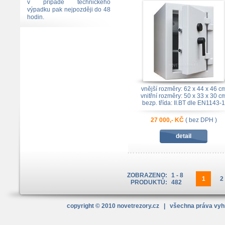
v případě technického
výpadku pak nejpozději do 48
hodin.
vnější rozměry: 62 x 44 x 46 c
vnitřní rozměry: 50 x 33 x 30 c
bezp. třída: II.BT dle EN1143-1
27 000,- KČ
( bez DPH )
detail
ZOBRAZENO:
1 - 8
1
2
PRODUKTŮ:
482
copyright © 2010
novetrezory
.cz
| všechna práva vy