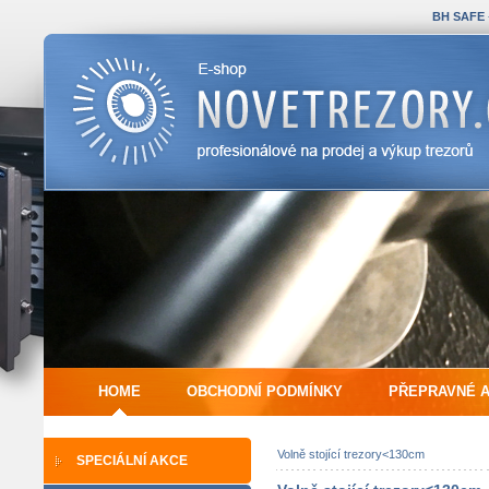
BH SAFE
HOME
OBCHODNÍ PODMÍNKY
PŘEPRAVNÉ 
Volně stojící trezory<130cm
SPECIÁLNÍ AKCE