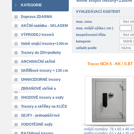
Volně stojící trezory<130cm
KATEGORIE
VYHLEDÁVACÍ ASISTENT
Doprava ZDARMA
max. cena
AKČNÍ nabídka - SKLADEM
max. vnější výška ( cm )
VÝPRODEJ trezorů
bezpečnostní třída
kategorie
Volně stojící trezory<130cm
seřadit podle
Trezory do ZDI+podlahy
ARCHIVAČNÍ skříně
Trezor NCH 4 - KK / II.BT
SKŘÍŇové trezory > 130 cm
OHNIVZDORNÉ trezory
ZBRAŇOVÉ skříně a
trezory
VHOZOVÉ trezory a sejfy
Trezory a skříňky na KLÍČE
SEJFY - jednoplášťové
VODOTĚSNÉ sejfy
vnější rozměry: 78 x 60 x 46 c
BAZARové trezory
vnitřní rozměry: 62 x 44 x 30 c