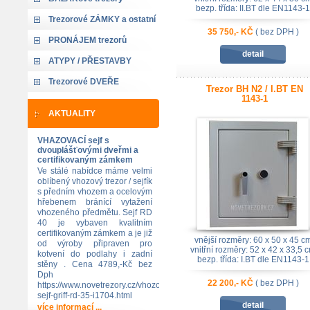
bezp. třída: II.BT dle EN1143-1
Trezorové ZÁMKY a ostatní
35 750,- KČ
( bez DPH )
PRONÁJEM trezorů
detail
ATYPY / PŘESTAVBY
Trezorové DVEŘE
Trezor BH N2 / I.BT EN
1143-1
AKTUALITY
VHAZOVACÍ sejf s
dvouplášťovými dveřmi a
certifikovaným zámkem
Ve stálé nabídce máme velmi
oblíbený vhozový trezor / sejfík
s předním vhozem a ocelovým
hřebenem bránící vytažení
vhozeného předmětu. Sejf RD
40 je vybaven kvalitním
certifikovaným zámkem a je již
vnější rozměry: 60 x 50 x 45 c
od výroby připraven pro
vnitřní rozměry: 52 x 42 x 33,5 
kotvení do podlahy i zadní
bezp. třída: I.BT dle EN1143-1
stěny . Cena 4789,-Kč bez
Dph
22 200,- KČ
( bez DPH )
https://www.novetrezory.cz/vhozovy-
sejf-griff-rd-35-i1704.html
detail
více informací ...