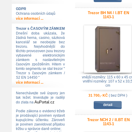
GDPR
Trezor BH N4 / I.BT EN
Ochrana osobních údajů
1143-1
více informací ...
Trezor s ČASOVÝM ZÁMKEM
Dnešní doba ukázala, že
žádná herna, casino, sázková
kancelář se neobejde bez
trezoru. Nejvhodnější do
těchto provozoven jsou trezory
vybavené elektronickým
zámkem s nastavitelným
časovým zpožděním. Hitem v
tomto segmentu se stal trezor "
Trezor s časovým zámkem /
vnější rozměry: 115 x 60 x 45 c
S2 EN 14450 "
vnitřní rozměry: 107 x 52 x 33,
více informací ...
cm
bezp. třída: I.BT dle EN1143-1
Nenechávejte své úspory jen
31 700,- KČ
( bez DPH )
tak ležet. Investujte je raději
AuPortal.cz
do zlata na
detail
Podle zákona o evidenci tržeb
je prodávající povinen vystavit
Trezor NCH 2 / II.BT EN
kupujícímu účtenku. Zároveň
1143-1
je povinen zaevidovat přijatou
tržbu u správce daně online;