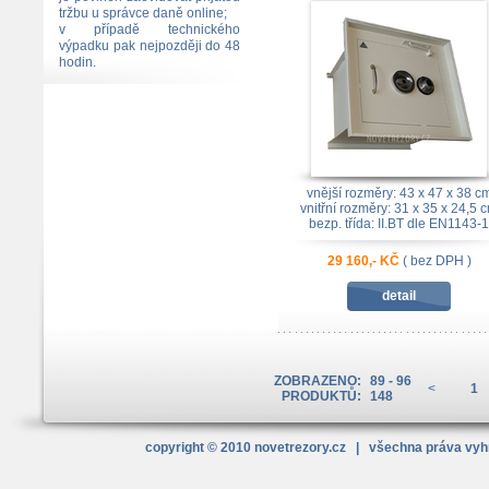
tržbu u správce daně online;
v případě technického
výpadku pak nejpozději do 48
hodin.
vnější rozměry: 43 x 47 x 38 c
vnitřní rozměry: 31 x 35 x 24,5 
bezp. třída: II.BT dle EN1143-1
29 160,- KČ
( bez DPH )
detail
ZOBRAZENO:
89 - 96
<
1
PRODUKTŮ:
148
copyright © 2010
novetrezory
.cz
| všechna práva vy