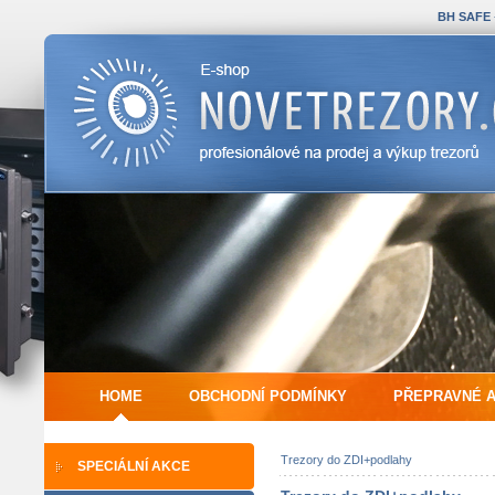
BH SAFE
HOME
OBCHODNÍ PODMÍNKY
PŘEPRAVNÉ 
Trezory do ZDI+podlahy
SPECIÁLNÍ AKCE