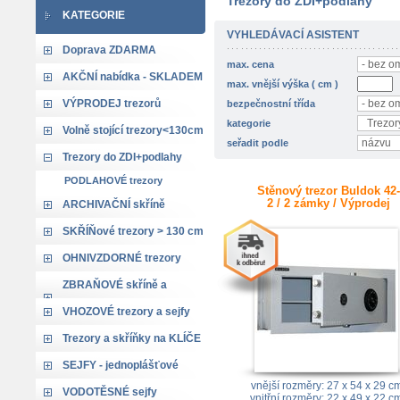
Trezory do ZDI+podlahy
KATEGORIE
VYHLEDÁVACÍ ASISTENT
Doprava ZDARMA
max. cena
AKČNÍ nabídka - SKLADEM
max. vnější výška ( cm )
VÝPRODEJ trezorů
bezpečnostní třída
kategorie
Volně stojící trezory<130cm
seřadit podle
Trezory do ZDI+podlahy
PODLAHOVÉ trezory
Stěnový trezor Buldok 42-
2 / 2 zámky / Výprodej
ARCHIVAČNÍ skříně
SKŘÍŇové trezory > 130 cm
OHNIVZDORNÉ trezory
ZBRAŇOVÉ skříně a
trezory
VHOZOVÉ trezory a sejfy
Trezory a skříňky na KLÍČE
SEJFY - jednoplášťové
vnější rozměry: 27 x 54 x 29 c
VODOTĚSNÉ sejfy
vnitřní rozměry: 22 x 49 x 22 c