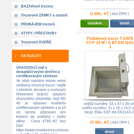
BAZARové trezory
11 996,- KČ
( bez DPH )
Trezorové ZÁMKY a ostatní
skladem
detail
PRONÁJEM trezorů
ATYPY / PŘESTAVBY
Podlahový trezor T-SAFE
Trezorové DVEŘE
ST-P 14 M / II.BT EN 1143-
1
AKTUALITY
VHAZOVACÍ sejf s
dvouplášťovými dveřmi a
certifikovaným zámkem
Ve stálé nabídce máme velmi
oblíbený vhozový trezor / sejfík
s předním vhozem a ocelovým
hřebenem bránící vytažení
vhozeného předmětu. Sejf RD
40 je vybaven kvalitním
vnější rozměry: 43 x 47 x 38 c
certifikovaným zámkem a je již
vnitřní rozměry: 31 x 35 x 24,5 
od výroby připraven pro
bezp. třída: II.BT dle EN1143-1
kotvení do podlahy i zadní
stěny . Cena 4789,-Kč bez
25 460,- KČ
( bez DPH )
Dph
https://www.novetrezory.cz/vhozovy-
detail