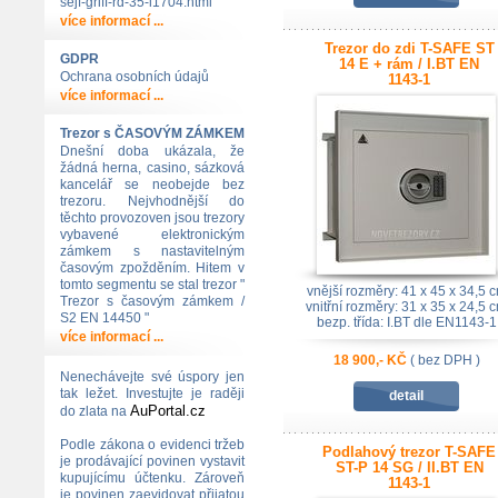
sejf-griff-rd-35-i1704.html
více informací ...
Trezor do zdi T-SAFE ST
GDPR
14 E + rám / I.BT EN
Ochrana osobních údajů
1143-1
více informací ...
Trezor s ČASOVÝM ZÁMKEM
Dnešní doba ukázala, že
žádná herna, casino, sázková
kancelář se neobejde bez
trezoru. Nejvhodnější do
těchto provozoven jsou trezory
vybavené elektronickým
zámkem s nastavitelným
časovým zpožděním. Hitem v
tomto segmentu se stal trezor "
vnější rozměry: 41 x 45 x 34,5 
Trezor s časovým zámkem /
vnitřní rozměry: 31 x 35 x 24,5 
S2 EN 14450 "
bezp. třída: I.BT dle EN1143-1
více informací ...
18 900,- KČ
( bez DPH )
Nenechávejte své úspory jen
tak ležet. Investujte je raději
detail
AuPortal.cz
do zlata na
Podle zákona o evidenci tržeb
Podlahový trezor T-SAFE
je prodávající povinen vystavit
ST-P 14 SG / II.BT EN
kupujícímu účtenku. Zároveň
1143-1
je povinen zaevidovat přijatou