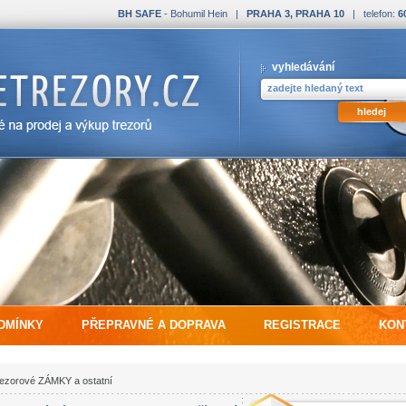
BH SAFE
- Bohumil Hein |
PRAHA 3, PRAHA 10
| telefon:
6
vyhledávání
DMÍNKY
PŘEPRAVNÉ A DOPRAVA
REGISTRACE
KON
ezorové ZÁMKY a ostatní