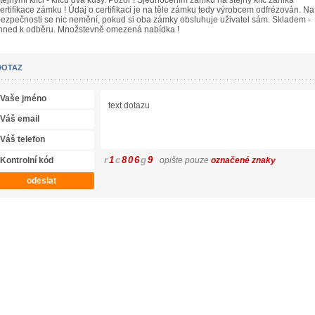
tejnými klíči - klíčů dva kusy. Pozor ! Sjednocením zámků na stejný klíč zaniká
ertifikace zámku ! Údaj o certifikaci je na těle zámku tedy výrobcem odfrézován. Na
ezpečnosti se nic nemění, pokud si oba zámky obsluhuje uživatel sám. Skladem -
hned k odběru. Množstevně omezená nabídka !
DOTAZ
r
1
c
8
0
6
g
9
opište pouze
označené znaky