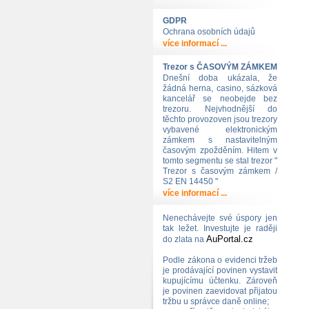
GDPR
Ochrana osobních údajů
více informací ...
Trezor s ČASOVÝM ZÁMKEM
Dnešní doba ukázala, že
žádná herna, casino, sázková
kancelář se neobejde bez
trezoru. Nejvhodnější do
těchto provozoven jsou trezory
vybavené elektronickým
zámkem s nastavitelným
časovým zpožděním. Hitem v
tomto segmentu se stal trezor "
Trezor s časovým zámkem /
S2 EN 14450 "
více informací ...
Nenechávejte své úspory jen
tak ležet. Investujte je raději
AuPortal.cz
do zlata na
Podle zákona o evidenci tržeb
je prodávající povinen vystavit
kupujícímu účtenku. Zároveň
je povinen zaevidovat přijatou
tržbu u správce daně online;