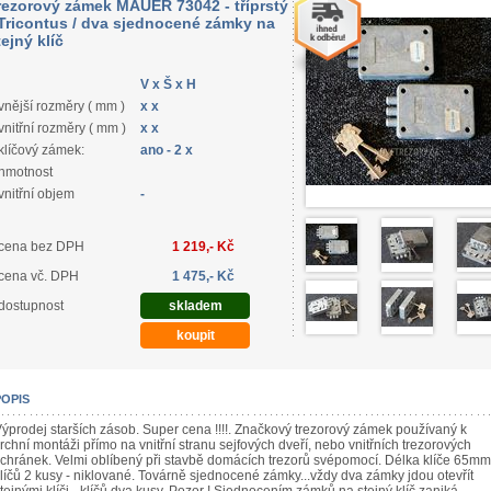
rezorový zámek MAUER 73042 - tříprstý
 Tricontus / dva sjednocené zámky na
tejný klíč
V x Š x H
vnější rozměry ( mm )
x x
vnitřní rozměry ( mm )
x x
klíčový zámek:
ano - 2 x
hmotnost
vnitřní objem
-
cena bez DPH
1 219,- Kč
cena vč. DPH
1 475,- Kč
dostupnost
skladem
POPIS
ýprodej starších zásob. Super cena !!!!. Značkový trezorový zámek používaný k
rchní montáži přímo na vnitřní stranu sejfových dveří, nebo vnitřních trezorových
chránek. Velmi oblíbený při stavbě domácích trezorů svépomocí. Délka klíče 65mm
líčů 2 kusy - niklované. Továrně sjednocené zámky...vždy dva zámky jdou otevřít