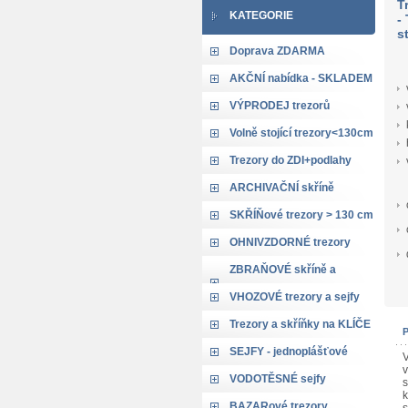
T
KATEGORIE
-
s
Doprava ZDARMA
AKČNÍ nabídka - SKLADEM
VÝPRODEJ trezorů
Volně stojící trezory<130cm
Trezory do ZDI+podlahy
ARCHIVAČNÍ skříně
SKŘÍŇové trezory > 130 cm
OHNIVZDORNÉ trezory
ZBRAŇOVÉ skříně a
trezory
VHOZOVÉ trezory a sejfy
Trezory a skříňky na KLÍČE
SEJFY - jednoplášťové
V
v
VODOTĚSNÉ sejfy
s
k
BAZARové trezory