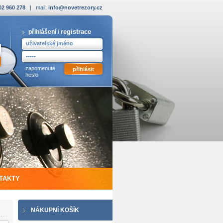
02 960 278
| mail:
info@novetrezory.cz
registrace
přihlášení /
zapomenuté
heslo
TAKTY
NÁKUPNÍ KOŠÍK