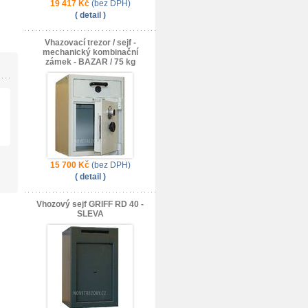
19 417 Kč
(bez DPH)
( detail )
Vhazovací trezor / sejf -
mechanický kombinační
zámek - BAZAR / 75 kg
15 700 Kč
(bez DPH)
( detail )
Vhozový sejf GRIFF RD 40 -
SLEVA