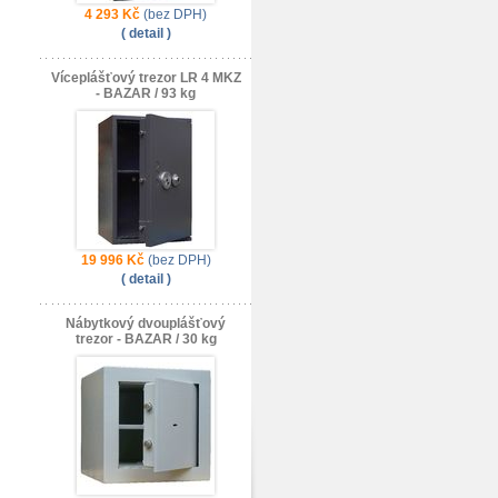
4 293 Kč
(bez DPH)
( detail )
Víceplášťový trezor LR 4 MKZ
- BAZAR / 93 kg
19 996 Kč
(bez DPH)
( detail )
Nábytkový dvouplášťový
trezor - BAZAR / 30 kg