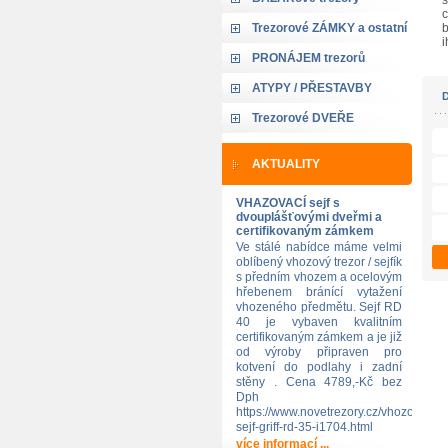
s
c
Trezorové ZÁMKY a ostatní
b
i
PRONÁJEM trezorů
ATYPY / PŘESTAVBY
Trezorové DVEŘE
AKTUALITY
VHAZOVACÍ sejf s
dvouplášťovými dveřmi a
certifikovaným zámkem
Ve stálé nabídce máme velmi
oblíbený vhozový trezor / sejfík
s předním vhozem a ocelovým
hřebenem bránící vytažení
vhozeného předmětu. Sejf RD
40 je vybaven kvalitním
certifikovaným zámkem a je již
od výroby připraven pro
kotvení do podlahy i zadní
stěny . Cena 4789,-Kč bez
Dph
https://www.novetrezory.cz/vhozovy-
sejf-griff-rd-35-i1704.html
více informací ...