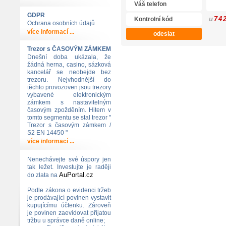
GDPR
u
7
4
Ochrana osobních údajů
více informací ...
Trezor s ČASOVÝM ZÁMKEM
Dnešní doba ukázala, že
žádná herna, casino, sázková
kancelář se neobejde bez
trezoru. Nejvhodnější do
těchto provozoven jsou trezory
vybavené elektronickým
zámkem s nastavitelným
časovým zpožděním. Hitem v
tomto segmentu se stal trezor "
Trezor s časovým zámkem /
S2 EN 14450 "
více informací ...
Nenechávejte své úspory jen
tak ležet. Investujte je raději
AuPortal.cz
do zlata na
Podle zákona o evidenci tržeb
je prodávající povinen vystavit
kupujícímu účtenku. Zároveň
je povinen zaevidovat přijatou
tržbu u správce daně online;