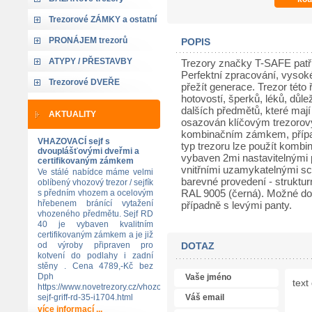
Trezorové ZÁMKY a ostatní
PRONÁJEM trezorů
POPIS
ATYPY / PŘESTAVBY
Trezory značky T-SAFE patří
Perfektní zpracování, vysoké
Trezorové DVEŘE
přežít generace. Trezor této
hotovostí, šperků, léků, důl
dalších předmětů, které mají
AKTUALITY
osazován klíčovým trezor
kombinačním zámkem, přípa
VHAZOVACÍ sejf s
typ trezoru lze použít kombi
dvouplášťovými dveřmi a
vybaven 2mi nastavitelnými p
certifikovaným zámkem
vnitřními uzamykatelnými sc
Ve stálé nabídce máme velmi
barevné provedení - struktur
oblíbený vhozový trezor / sejfík
RAL 9005 (černá). Možné dod
s předním vhozem a ocelovým
hřebenem bránící vytažení
případně s levými panty.
vhozeného předmětu. Sejf RD
40 je vybaven kvalitním
certifikovaným zámkem a je již
od výroby připraven pro
DOTAZ
kotvení do podlahy i zadní
stěny . Cena 4789,-Kč bez
Dph
https://www.novetrezory.cz/vhozovy-
sejf-griff-rd-35-i1704.html
více informací ...