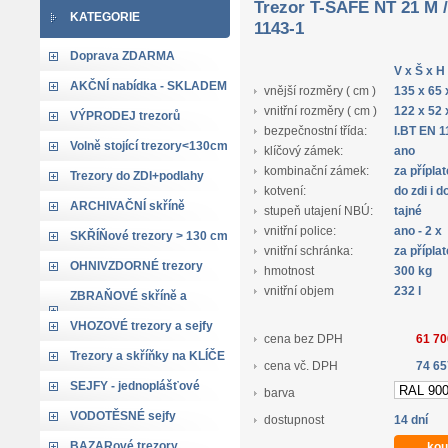
Trezor T-SAFE NT 21 M /
KATEGORIE
1143-1
Doprava ZDARMA
V x Š x H
AKČNÍ nabídka - SKLADEM
vnější rozměry ( cm )
135 x 65 
vnitřní rozměry ( cm )
122 x 52 
VÝPRODEJ trezorů
bezpečnostní třída:
I.BT EN 1
Volně stojící trezory<130cm
klíčový zámek:
ano
kombinační zámek:
za přípla
Trezory do ZDI+podlahy
kotvení:
do zdi i 
ARCHIVAČNÍ skříně
stupeň utajení NBÚ:
tajné
vnitřní police:
ano - 2 x
SKŘÍŇové trezory > 130 cm
vnitřní schránka:
za přípla
OHNIVZDORNÉ trezory
hmotnost
300 kg
vnitřní objem
232 l
ZBRAŇOVÉ skříně a
trezory
VHOZOVÉ trezory a sejfy
cena bez DPH
61 70
Trezory a skříňky na KLÍČE
cena vč. DPH
74 65
SEJFY - jednoplášťové
barva
VODOTĚSNÉ sejfy
dostupnost
14 dní
BAZARové trezory