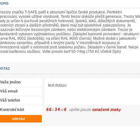
POPIS
rezory značky T-SAFE patří k absolutní špičce české produkce. Perfektní
pracování, vysoké užitné vlastnosti. Tento trezor dokáže přežít generace. Trezor tét
ady je určen k úschově peněžních hotovostí, šperků, léků, důležitých dokumentů,
sobních zbraní a dalších předmětů, které mají být spolehlivě zabezpečeny. Je
sazován klíčovým trezorovým zámkem, nebo elektronickým zámkem. Trezor je
tandardně vybaven vyjímatelnou poličkou. Základní barevné provedení - strukturní
arva RAL 9002 (šedobílá), na přání RAL 9005 (černá). Možné dodat s jakoukoliv
ámkovou variantou, případně s levými panty. V mezistěnách korpusu je
hnivzdorná výplň s odolností proti slabému požáru. Skladem v černé barvě. Nelze
oslat balíkovou službou. Volte prosím tarif 50-74kg (750 Kč včetně Dph)
DOTAZ
6
6
c
3
4
w
6
opište pouze
označené znaky