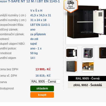
rezor T-SAFE NT 12 M / I.BT EN 1143-1
V x Š x H
vnější rozměry ( cm )
41,5 x 34,5 x 31
vnitřní rozměry ( cm )
31 x 24 x 18
bezpečnostní třída:
I.BT EN 1143-1
klíčový zámek:
ano
kombinační zámek:
za příplatek
kotvení:
do zdi
stupeň utajení NBÚ:
tajné
vnitřní police:
ano - 1 x
hmotnost
50 kg
vnitřní objem
14 l
cena bez DPH
13 900,- Kč
cena vč. DPH
16 819,- Kč
RAL 9005 - Černá
barva
zRAL 9002 - Šedobílá
dostupnost
skladem