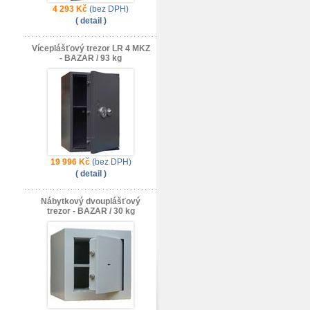
4 293 Kč
(bez DPH)
( detail )
Víceplášťový trezor LR 4 MKZ
- BAZAR / 93 kg
19 996 Kč
(bez DPH)
( detail )
Nábytkový dvouplášťový
trezor - BAZAR / 30 kg