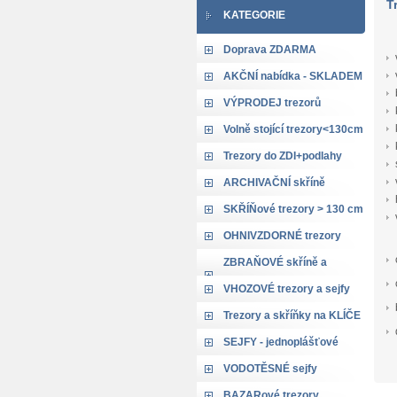
T
KATEGORIE
Doprava ZDARMA
AKČNÍ nabídka - SKLADEM
VÝPRODEJ trezorů
Volně stojící trezory<130cm
Trezory do ZDI+podlahy
ARCHIVAČNÍ skříně
SKŘÍŇové trezory > 130 cm
OHNIVZDORNÉ trezory
ZBRAŇOVÉ skříně a
trezory
VHOZOVÉ trezory a sejfy
Trezory a skříňky na KLÍČE
SEJFY - jednoplášťové
VODOTĚSNÉ sejfy
BAZARové trezory