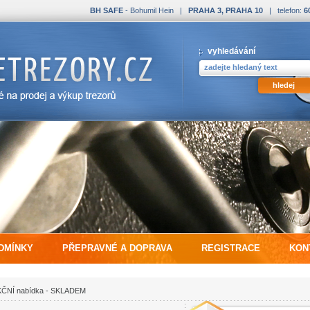
BH SAFE
- Bohumil Hein |
PRAHA 3, PRAHA 10
| telefon:
6
vyhledávání
DMÍNKY
PŘEPRAVNÉ A DOPRAVA
REGISTRACE
KON
ČNÍ nabídka - SKLADEM