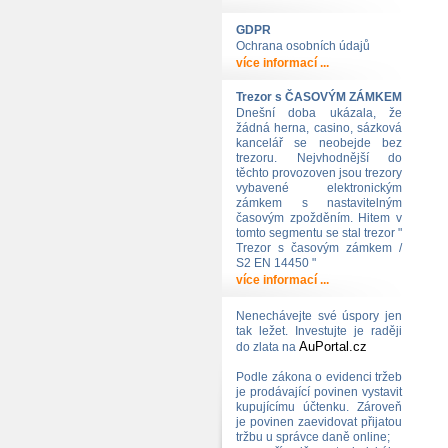
GDPR
Ochrana osobních údajů
více informací ...
Trezor s ČASOVÝM ZÁMKEM
Dnešní doba ukázala, že
žádná herna, casino, sázková
kancelář se neobejde bez
trezoru. Nejvhodnější do
těchto provozoven jsou trezory
vybavené elektronickým
zámkem s nastavitelným
časovým zpožděním. Hitem v
tomto segmentu se stal trezor "
Trezor s časovým zámkem /
S2 EN 14450 "
více informací ...
Nenechávejte své úspory jen
tak ležet. Investujte je raději
AuPortal.cz
do zlata na
Podle zákona o evidenci tržeb
je prodávající povinen vystavit
kupujícímu účtenku. Zároveň
je povinen zaevidovat přijatou
tržbu u správce daně online;