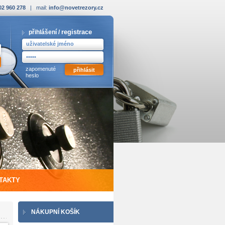
02 960 278
| mail:
info@novetrezory.cz
registrace
přihlášení /
zapomenuté
heslo
TAKTY
NÁKUPNÍ KOŠÍK