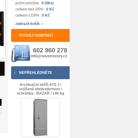
počet položek :
0 (0ks)
celkem bez DPH :
0 Kč
celkem s DPH :
0 Kč
zobrazit košík
RYCHLÝ KONTAKT
602 960 278
info@novetrezory.cz
NEPŘEHLÉDNĚTE
Archivační skříň ATS 3 /
zvýšená ohnivzdornost /
schránka - BAZAR / 140 kg