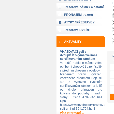
Trezorové ZÁMKY a ostatní
T
z
PRONÁJEM trezorů
ř
o
ATYPY / PŘESTAVBY
o
s
Trezorové DVEŘE
b
z
o
AKTUALITY
p
VHAZOVACÍ sejf s
dvouplášťovými dveřmi a
certifikovaným zámkem
Ve stálé nabídce máme velmi
oblíbený vhozový trezor / sejfík
s předním vhozem a ocelovým
hřebenem bránící vytažení
vhozeného předmětu. Sejf RD
40 je vybaven kvalitním
certifikovaným zámkem a je již
od výroby připraven pro
kotvení do podlahy i zadní
stěny . Cena 4789,-Kč bez
Dph
https://www.novetrezory.cz/vhozovy-
sejf-griff-rd-35-i1704.html
více informací ...