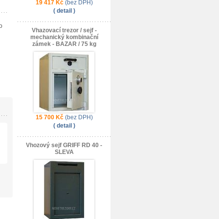
19 417 Kč
(bez DPH)
( detail )
o
Vhazovací trezor / sejf -
mechanický kombinační
zámek - BAZAR / 75 kg
15 700 Kč
(bez DPH)
( detail )
Vhozový sejf GRIFF RD 40 -
SLEVA