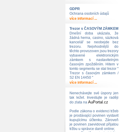
GDPR
Ochrana osobních údajů
více informací ...
Trezor s ČASOVÝM ZÁMKEM
Dnešní doba ukázala, že
žádná herna, casino, sázková
kancelář se neobejde bez
trezoru. Nejvhodnější do
těchto provozoven jsou trezory
vybavené elektronickým
zámkem s nastavitelným
časovým zpožděním. Hitem v
tomto segmentu se stal trezor "
Trezor s časovým zámkem /
S2 EN 14450 "
více informací ...
Nenechávejte své úspory jen
tak ležet. Investujte je raději
AuPortal.cz
do zlata na
Podle zákona o evidenci tržeb
je prodávající povinen vystavit
kupujícímu účtenku. Zároveň
je povinen zaevidovat přijatou
tržbu u správce daně online;