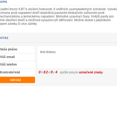
POPIS
valitní trezor II.BT k uložení hotovosti. 6 vnitřních uzamykatelných schránek. Vysok
chrana proti napadení dveří doplněná pasivním blokačním zařízením proti
echanickému a termickému napadení. Mohutné uzavírací čepy. Vnější panty pro
lné otevření dveří a možnost vysazení při stěhování. Možné dodat s jakýmkoliv
ypem zámku či více zámky
DOTAZ
0
h
8
2
e
9
c
4
opište pouze
označené znaky