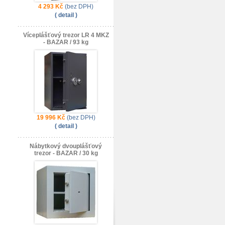
4 293 Kč
(bez DPH)
( detail )
Víceplášťový trezor LR 4 MKZ
- BAZAR / 93 kg
19 996 Kč
(bez DPH)
( detail )
Nábytkový dvouplášťový
trezor - BAZAR / 30 kg