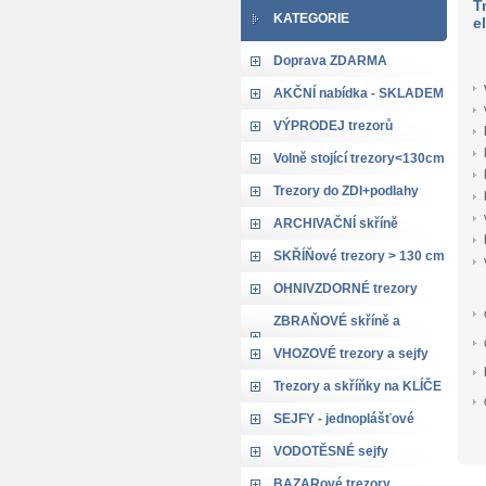
T
KATEGORIE
e
Doprava ZDARMA
AKČNÍ nabídka - SKLADEM
VÝPRODEJ trezorů
Volně stojící trezory<130cm
Trezory do ZDI+podlahy
ARCHIVAČNÍ skříně
SKŘÍŇové trezory > 130 cm
OHNIVZDORNÉ trezory
ZBRAŇOVÉ skříně a
trezory
VHOZOVÉ trezory a sejfy
Trezory a skříňky na KLÍČE
SEJFY - jednoplášťové
VODOTĚSNÉ sejfy
BAZARové trezory