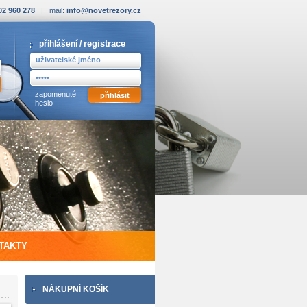
02 960 278
| mail:
info@novetrezory.cz
registrace
přihlášení /
zapomenuté
heslo
TAKTY
NÁKUPNÍ KOŠÍK