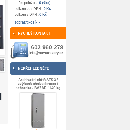
počet položek :
0 (0ks)
celkem bez DPH :
0 Kč
celkem s DPH :
0 Kč
zobrazit košík
RYCHLÝ KONTAKT
602 960 278
info@novetrezory.cz
NEPŘEHLÉDNĚTE
Archivační skříň ATS 3 /
zvýšená ohnivzdornost /
schránka - BAZAR / 140 kg