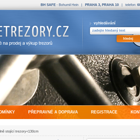
BH SAFE
- Bohumil Hein |
PRAHA 3, PRAHA 10
| telefon:
6
vyhledávání
DMÍNKY
PŘEPRAVNÉ A DOPRAVA
REGISTRACE
KON
lně stojící trezory<130cm