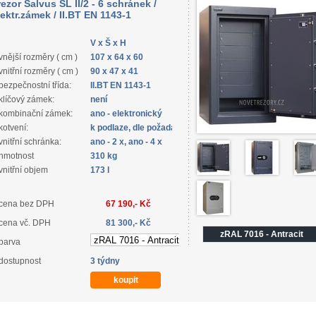
rezor Salvus SL II/2 - 6 schránek /
lektr.zámek / II.BT EN 1143-1
V x Š x H
vnější rozměry ( cm )
107 x 64 x 60
vnitřní rozměry ( cm )
90 x 47 x 41
bezpečnostní třída:
II.BT EN 1143-1
klíčový zámek:
není
kombinační zámek:
ano - elektronický
kotvení:
k podlaze, dle požadavku zákazníka
vnitřní schránka:
ano - 2 x, ano - 4 x
hmotnost
310 kg
vnitřní objem
173 l
cena bez DPH
67 190,- Kč
cena vč. DPH
81 300,- Kč
zRAL 7016 - Antracit
barva
dostupnost
3 týdny