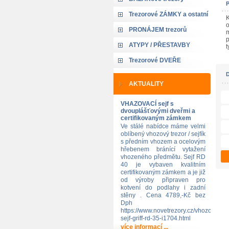
Trezorové ZÁMKY a ostatní
K
o
PRONÁJEM trezorů
m
p
ATYPY / PŘESTAVBY
t
Trezorové DVEŘE
AKTUALITY
VHAZOVACÍ sejf s
dvouplášťovými dveřmi a
certifikovaným zámkem
Ve stálé nabídce máme velmi
oblíbený vhozový trezor / sejfík
s předním vhozem a ocelovým
hřebenem bránící vytažení
vhozeného předmětu. Sejf RD
40 je vybaven kvalitním
certifikovaným zámkem a je již
od výroby připraven pro
kotvení do podlahy i zadní
stěny . Cena 4789,-Kč bez
Dph
https://www.novetrezory.cz/vhozovy-
sejf-griff-rd-35-i1704.html
více informací ...