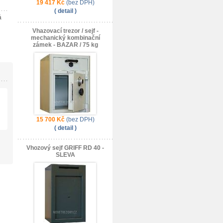
19 417 Kč
(bez DPH)
( detail )
á
Vhazovací trezor / sejf -
mechanický kombinační
zámek - BAZAR / 75 kg
15 700 Kč
(bez DPH)
( detail )
Vhozový sejf GRIFF RD 40 -
SLEVA