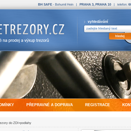
BH SAFE
- Bohumil Hein |
PRAHA 3, PRAHA 10
| telefon:
6
vyhledávání
DMÍNKY
PŘEPRAVNÉ A DOPRAVA
REGISTRACE
KON
ezory do ZDI+podlahy