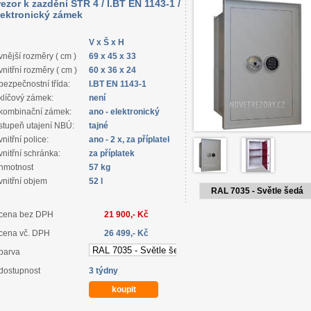
rezor k zazdění STR 4 / I.BT EN 1143-1 /
lektronický zámek
V x Š x H
vnější rozměry ( cm )
69 x 45 x 33
vnitřní rozměry ( cm )
60 x 36 x 24
bezpečnostní třída:
I.BT EN 1143-1
klíčový zámek:
není
kombinační zámek:
ano - elektronický
stupeň utajení NBÚ:
tajné
vnitřní police:
ano - 2 x, za příplatek
vnitřní schránka:
za příplatek
hmotnost
57 kg
vnitřní objem
52 l
RAL 7035 - Světle šedá
cena bez DPH
21 900,- Kč
cena vč. DPH
26 499,- Kč
barva
dostupnost
3 týdny