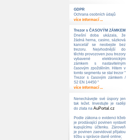
GDPR
Ochrana osobních údajů
více informací ...
Trezor s ČASOVÝM ZÁMKEM
Dnešní doba ukázala, že
žádná herna, casino, sázková
kancelář se neobejde bez
trezoru. Nejvhodnější do
těchto provozoven jsou trezory
vybavené elektronickým
zámkem s nastavitelným
časovým zpožděním. Hitem v
tomto segmentu se stal trezor "
Trezor s časovým zámkem /
S2 EN 14450 "
více informací ...
Nenechávejte své úspory jen
tak ležet. Investujte je raději
AuPortal.cz
do zlata na
Podle zákona o evidenci tržeb
je prodávající povinen vystavit
kupujícímu účtenku. Zároveň
je povinen zaevidovat přijatou
tržbu u správce daně online;