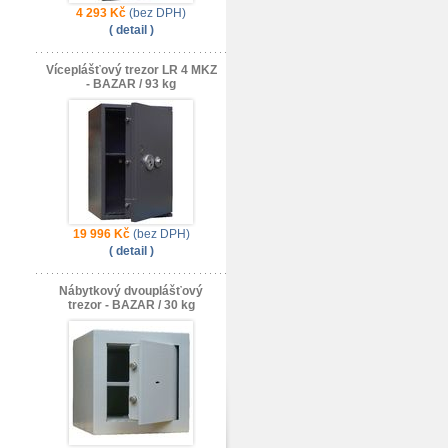
4 293 Kč
(bez DPH)
( detail )
Víceplášťový trezor LR 4 MKZ
- BAZAR / 93 kg
19 996 Kč
(bez DPH)
( detail )
Nábytkový dvouplášťový
trezor - BAZAR / 30 kg