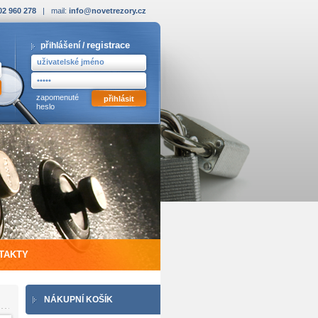
02 960 278
| mail:
info@novetrezory.cz
registrace
přihlášení /
zapomenuté
heslo
TAKTY
NÁKUPNÍ KOŠÍK