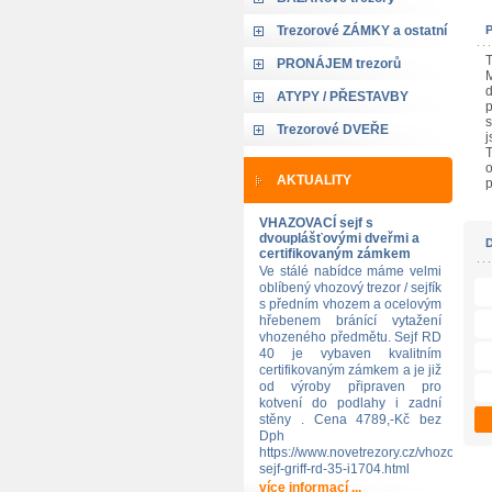
Trezorové ZÁMKY a ostatní
T
PRONÁJEM trezorů
M
d
ATYPY / PŘESTAVBY
p
s
Trezorové DVEŘE
j
T
o
AKTUALITY
p
VHAZOVACÍ sejf s
dvouplášťovými dveřmi a
certifikovaným zámkem
Ve stálé nabídce máme velmi
oblíbený vhozový trezor / sejfík
s předním vhozem a ocelovým
hřebenem bránící vytažení
vhozeného předmětu. Sejf RD
40 je vybaven kvalitním
certifikovaným zámkem a je již
od výroby připraven pro
kotvení do podlahy i zadní
stěny . Cena 4789,-Kč bez
Dph
https://www.novetrezory.cz/vhozovy-
sejf-griff-rd-35-i1704.html
více informací ...