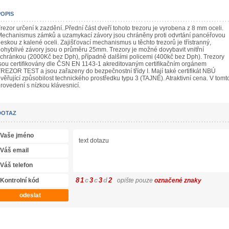
POPIS
rezor určení k zazdění..Přední část dveří tohoto trezoru je vyrobena z 8 mm oceli.
echanismus zámků a uzamykací závory jsou chráněny proti odvrtání pancéřovou
eskou z kalené oceli. Zajišťovací mechanismus u těchto trezorů je třístranný,
ohyblivé závory jsou o průměru 25mm. Trezory je možné dovybavit vnitřní
chránkou (2000Kč bez Dph), případně dalšími policemi (400kč bez Dph). Trezory
sou certifikovány dle ČSN EN 1143-1 akreditovaným certifikačním orgánem
REZOR TEST a jsou zařazeny do bezpečnostní třídy I. Mají také certifikát NBÚ
věřující způsobilost technického prostředku typu 3 (TAJNÉ). Atraktivní cena. V tomt
rovedení s nízkou klávesnicí.
DOTAZ
8
1
c
3
c
3
d
2
opište pouze
označené znaky