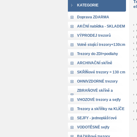
T
KATEGORIE
e
Doprava ZDARMA
AKČNÍ nabídka - SKLADEM
VÝPRODEJ trezorů
Volně stojící trezory<130cm
Trezory do ZDI+podlahy
ARCHIVAČNÍ skříně
SKŘÍŇové trezory > 130 cm
OHNIVZDORNÉ trezory
ZBRAŇOVÉ skříně a
trezory
VHOZOVÉ trezory a sejfy
Trezory a skříňky na KLÍČE
SEJFY - jednoplášťové
VODOTĚSNÉ sejfy
BAZARové trezory