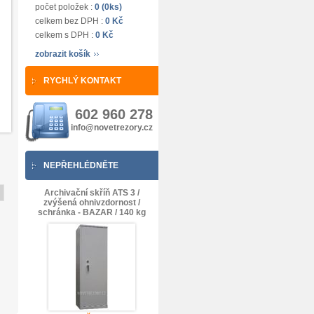
počet položek :
0 (0ks)
celkem bez DPH :
0 Kč
celkem s DPH :
0 Kč
zobrazit košík
RYCHLÝ KONTAKT
602 960 278
info@novetrezory.cz
NEPŘEHLÉDNĚTE
Archivační skříň ATS 3 /
zvýšená ohnivzdornost /
schránka - BAZAR / 140 kg