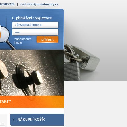
02 960 278
| mail:
info@novetrezory.cz
registrace
přihlášení /
zapomenuté
heslo
TAKTY
NÁKUPNÍ KOŠÍK