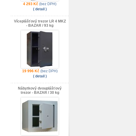
4 293 Kč
(bez DPH)
( detail )
Víceplášťový trezor LR 4 MKZ
- BAZAR / 93 kg
19 996 Kč
(bez DPH)
( detail )
Nábytkový dvouplášťový
trezor - BAZAR / 30 kg