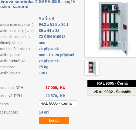
těnová schránka T-SAFE SS 6 - sejf k
ložení šanonů
V x Š x H
vnější rozměry ( cm )
94,2 x 51,5 x 36,1
vnitřní rozměry ( cm )
85 x 44 x 32
bezpečnostní třída:
Z2 ČSN 916012
klíčový zámek:
ano
kombinační zámek:
za příplatek
vnitřní police:
ano - 1 x, za příplatek
vnitřní schránka:
za příplatek
hmotnost
75 kg
vnitřní objem
120 l
RAL 9005 - Černá
cena bez DPH
17 000,- Kč
zRAL 9002 - Šedobílá
cena vč. DPH
20 570,- Kč
barva
dostupnost
14 dní