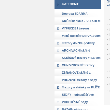
S
KATEGORIE
u
Doprava ZDARMA
AKČNÍ nabídka - SKLADEM
VÝPRODEJ trezorů
Volně stojící trezory<130cm
Trezory do ZDI+podlahy
ARCHIVAČNÍ skříně
SKŘÍŇové trezory > 130 cm
OHNIVZDORNÉ trezory
ZBRAŇOVÉ skříně a
trezory
VHOZOVÉ trezory a sejfy
Trezory a skříňky na KLÍČE
SEJFY - jednoplášťové
VODOTĚSNÉ sejfy
BAZARové trezory