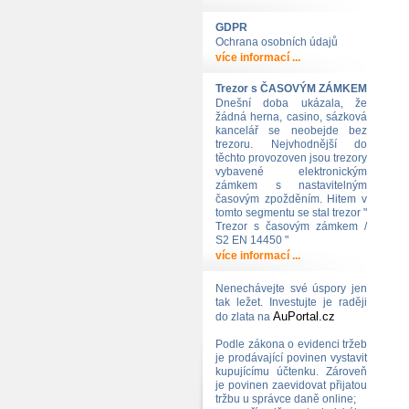
GDPR
Ochrana osobních údajů
více informací ...
Trezor s ČASOVÝM ZÁMKEM
Dnešní doba ukázala, že
žádná herna, casino, sázková
kancelář se neobejde bez
trezoru. Nejvhodnější do
těchto provozoven jsou trezory
vybavené elektronickým
zámkem s nastavitelným
časovým zpožděním. Hitem v
tomto segmentu se stal trezor "
Trezor s časovým zámkem /
S2 EN 14450 "
více informací ...
Nenechávejte své úspory jen
tak ležet. Investujte je raději
AuPortal.cz
do zlata na
Podle zákona o evidenci tržeb
je prodávající povinen vystavit
kupujícímu účtenku. Zároveň
je povinen zaevidovat přijatou
tržbu u správce daně online;