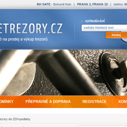
BH SAFE
- Bohumil Hein |
PRAHA 3, PRAHA 10
| telefon:
6
vyhledávání
DMÍNKY
PŘEPRAVNÉ A DOPRAVA
REGISTRACE
KON
ezory do ZDI+podlahy