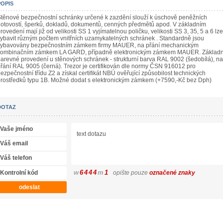
POPIS
těnové bezpečnostní schránky určené k zazdění slouží k úschově peněžních
otovostí, šperků, dokladů, dokumentů, cenných předmětů apod. V základním
rovedení mají již od velikosti SS 1 vyjímatelnou poličku, velikosti SS 3, 35, 5 a 6 lze
ybavit různým počtem vnitřních uzamykatelných schránek . Standardně jsou
vybavovány bezpečnostním zámkem firmy MAUER, na přání mechanickým
kombinačním zámkem LA GARD, případně elektronickým zámkem MAUER. Základn
arevné provedení u stěnových schránek - strukturní barva RAL 9002 (šedobílá), na
řání RAL 9005 (černá). Trezor je certifikován dle normy ČSN 916012 pro
ezpečnostní třídu Z2 a získal certifikát NBÚ ověřující způsobilost technických
rostředků typu 1B. Možné dodat s elektronickým zámkem (+7590,-Kč bez Dph)
DOTAZ
w
6
4
4
4
m
1
opište pouze
označené znaky