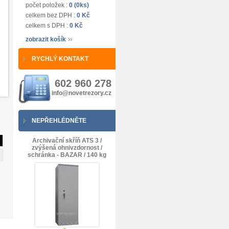
počet položek :
0 (0ks)
celkem bez DPH :
0 Kč
celkem s DPH :
0 Kč
zobrazit košík
RYCHLÝ KONTAKT
602 960 278
info@novetrezory.cz
NEPŘEHLÉDNĚTE
Archivační skříň ATS 3 /
zvýšená ohnivzdornost /
schránka - BAZAR / 140 kg