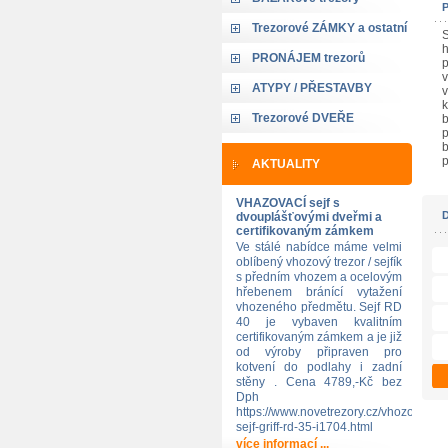
Trezorové ZÁMKY a ostatní
S
h
PRONÁJEM trezorů
p
v
ATYPY / PŘESTAVBY
Trezorové DVEŘE
b
p
b
p
AKTUALITY
VHAZOVACÍ sejf s
dvouplášťovými dveřmi a
certifikovaným zámkem
Ve stálé nabídce máme velmi
oblíbený vhozový trezor / sejfík
s předním vhozem a ocelovým
hřebenem bránící vytažení
vhozeného předmětu. Sejf RD
40 je vybaven kvalitním
certifikovaným zámkem a je již
od výroby připraven pro
kotvení do podlahy i zadní
stěny . Cena 4789,-Kč bez
Dph
https://www.novetrezory.cz/vhozovy-
sejf-griff-rd-35-i1704.html
více informací ...