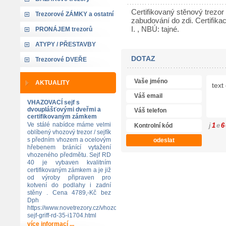
Certifikovaný stěnový trezo
Trezorové ZÁMKY a ostatní
zabudování do zdi. Certifik
I. , NBÚ: tajné.
PRONÁJEM trezorů
ATYPY / PŘESTAVBY
DOTAZ
Trezorové DVEŘE
AKTUALITY
VHAZOVACÍ sejf s
dvouplášťovými dveřmi a
certifikovaným zámkem
Ve stálé nabídce máme velmi
j
1
e
6
oblíbený vhozový trezor / sejfík
s předním vhozem a ocelovým
hřebenem bránící vytažení
vhozeného předmětu. Sejf RD
40 je vybaven kvalitním
certifikovaným zámkem a je již
od výroby připraven pro
kotvení do podlahy i zadní
stěny . Cena 4789,-Kč bez
Dph
https://www.novetrezory.cz/vhozovy-
sejf-griff-rd-35-i1704.html
více informací ...