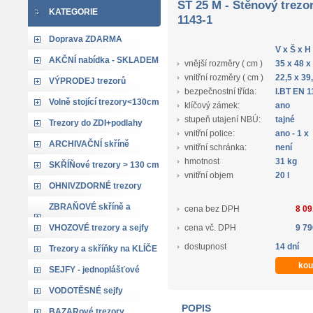
ST 25 M - Stěnový trezo
KATEGORIE
1143-1
Doprava ZDARMA
V x Š x H
AKČNÍ nabídka - SKLADEM
vnější rozměry ( cm )
35 x 48 x
vnitřní rozměry ( cm )
22,5 x 39
VÝPRODEJ trezorů
bezpečnostní třída:
I.BT EN 1
Volně stojící trezory<130cm
klíčový zámek:
ano
stupeň utajení NBÚ:
tajné
Trezory do ZDI+podlahy
vnitřní police:
ano - 1 x
ARCHIVAČNÍ skříně
vnitřní schránka:
není
hmotnost
31 kg
SKŘÍŇové trezory > 130 cm
vnitřní objem
20 l
OHNIVZDORNÉ trezory
ZBRAŇOVÉ skříně a
cena bez DPH
8 09
trezory
VHOZOVÉ trezory a sejfy
cena vč. DPH
9 79
dostupnost
14 dní
Trezory a skříňky na KLÍČE
SEJFY - jednoplášťové
VODOTĚSNÉ sejfy
POPIS
BAZARové trezory