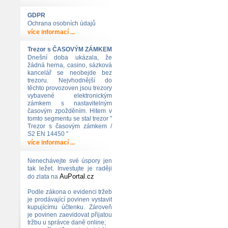
GDPR
Ochrana osobních údajů
více informací ...
Trezor s ČASOVÝM ZÁMKEM
Dnešní doba ukázala, že
žádná herna, casino, sázková
kancelář se neobejde bez
trezoru. Nejvhodnější do
těchto provozoven jsou trezory
vybavené elektronickým
zámkem s nastavitelným
časovým zpožděním. Hitem v
tomto segmentu se stal trezor "
Trezor s časovým zámkem /
S2 EN 14450 "
více informací ...
Nenechávejte své úspory jen
tak ležet. Investujte je raději
AuPortal.cz
do zlata na
Podle zákona o evidenci tržeb
je prodávající povinen vystavit
kupujícímu účtenku. Zároveň
je povinen zaevidovat přijatou
tržbu u správce daně online;