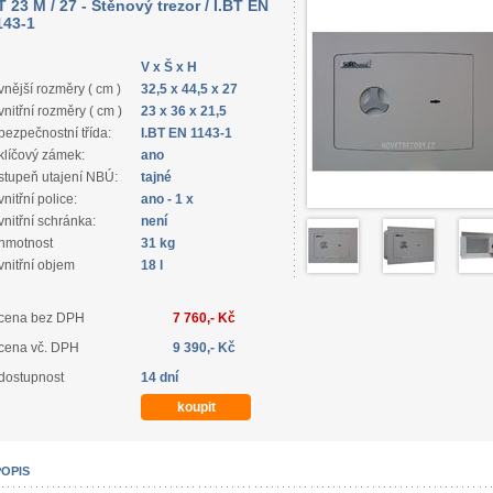
T 23 M / 27 - Stěnový trezor / I.BT EN
143-1
V x Š x H
vnější rozměry ( cm )
32,5 x 44,5 x 27
vnitřní rozměry ( cm )
23 x 36 x 21,5
bezpečnostní třída:
I.BT EN 1143-1
klíčový zámek:
ano
stupeň utajení NBÚ:
tajné
vnitřní police:
ano - 1 x
vnitřní schránka:
není
hmotnost
31 kg
vnitřní objem
18 l
cena bez DPH
7 760,- Kč
cena vč. DPH
9 390,- Kč
dostupnost
14 dní
POPIS