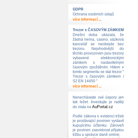
GDPR
Ochrana osobních údajů
více informací ...
Trezor s ČASOVÝM ZÁMKEM
Dnešní doba ukázala, že
žádná herna, casino, sázková
kancelář se neobejde bez
trezoru. Nejvhodnější do
těchto provozoven jsou trezory
vybavené elektronickým
zámkem s nastavitelným
časovým zpožděním. Hitem v
tomto segmentu se stal trezor "
Trezor s časovým zámkem /
S2 EN 14450 "
více informací ...
Nenechávejte své úspory jen
tak ležet. Investujte je raději
AuPortal.cz
do zlata na
Podle zákona o evidenci tržeb
je prodávající povinen vystavit
kupujícímu účtenku. Zároveň
je povinen zaevidovat přijatou
tržbu u správce daně online;