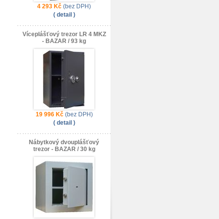
4 293 Kč
(bez DPH)
( detail )
Víceplášťový trezor LR 4 MKZ
- BAZAR / 93 kg
19 996 Kč
(bez DPH)
( detail )
Nábytkový dvouplášťový
trezor - BAZAR / 30 kg