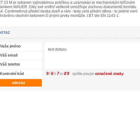
T 23 M je vybaven vyjímatelnou poličkou a uzamykán je mechanickým klíčovým
ámkem MAUER. Díky své vnitřní velikosti umožňuje úschovu dokumentů formátu
4. Centimetrová přední deska dveří a rám - tedy celá přední stěna - to jediné není
hráněno okolním betonem či jinými prvky montáže. I.BT dle EN 1143-1
DOTAZ
9
l
6
h
7
m
8
9
opište pouze
označené znaky