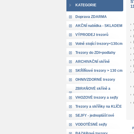
S
KATEGORIE
1
Doprava ZDARMA
AKČNÍ nabídka - SKLADEM
VÝPRODEJ trezorů
Volně stojící trezory<130cm
Trezory do ZDI+podlahy
ARCHIVAČNÍ skříně
SKŘÍŇové trezory > 130 cm
OHNIVZDORNÉ trezory
ZBRAŇOVÉ skříně a
trezory
VHOZOVÉ trezory a sejfy
Trezory a skříňky na KLÍČE
SEJFY - jednoplášťové
VODOTĚSNÉ sejfy
BAZARové trezory