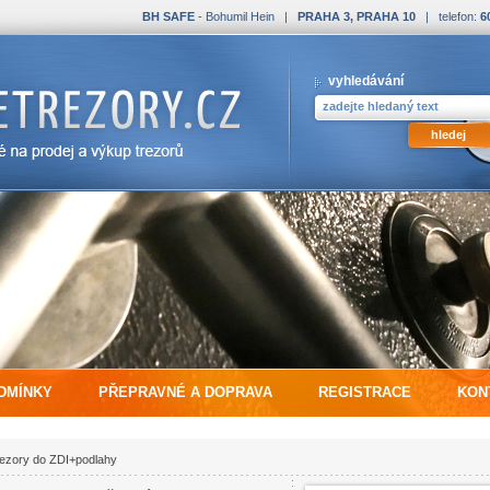
BH SAFE
- Bohumil Hein |
PRAHA 3, PRAHA 10
| telefon:
6
vyhledávání
DMÍNKY
PŘEPRAVNÉ A DOPRAVA
REGISTRACE
KON
ezory do ZDI+podlahy