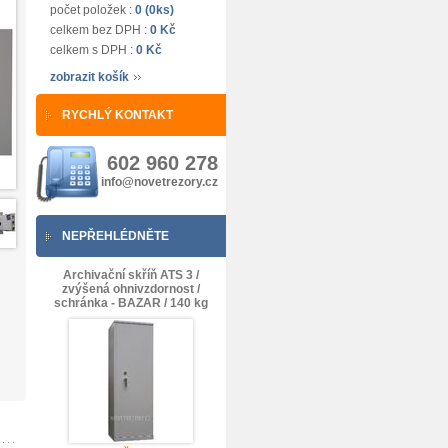
počet položek :
0 (0ks)
celkem bez DPH :
0 Kč
celkem s DPH :
0 Kč
zobrazit košík
RYCHLÝ KONTAKT
602 960 278
info@novetrezory.cz
NEPŘEHLÉDNĚTE
Archivační skříň ATS 3 /
zvýšená ohnivzdornost /
schránka - BAZAR / 140 kg