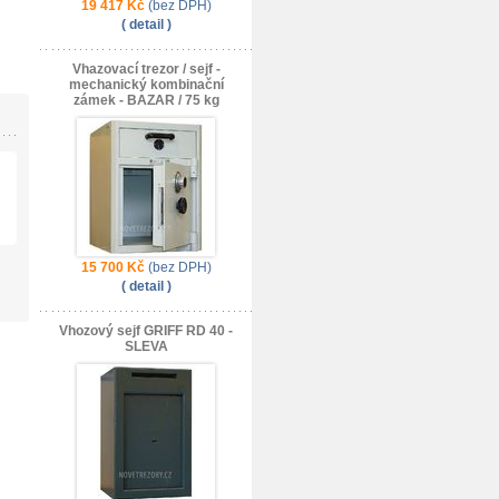
19 417 Kč
(bez DPH)
( detail )
Vhazovací trezor / sejf -
mechanický kombinační
zámek - BAZAR / 75 kg
15 700 Kč
(bez DPH)
( detail )
Vhozový sejf GRIFF RD 40 -
SLEVA