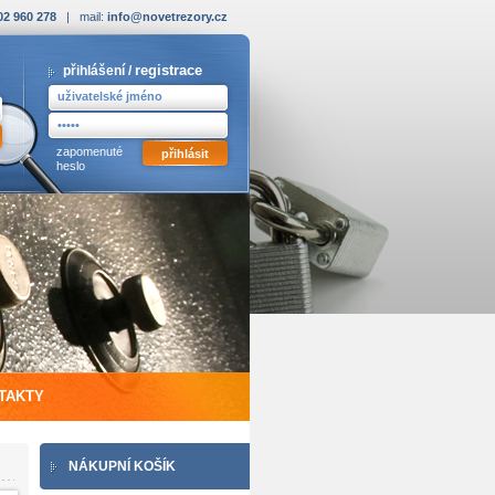
02 960 278
| mail:
info@novetrezory.cz
registrace
přihlášení /
zapomenuté
heslo
TAKTY
NÁKUPNÍ KOŠÍK