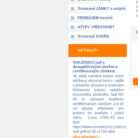
S
z
Trezorové ZÁMKY a ostatní
A
c
PRONÁJEM trezorů
ATYPY / PŘESTAVBY
Trezorové DVEŘE
AKTUALITY
VHAZOVACÍ sejf s
dvouplášťovými dveřmi a
certifikovaným zámkem
Ve stálé nabídce máme velmi
oblíbený vhozový trezor / sejfík
s předním vhozem a ocelovým
hřebenem bránící vytažení
vhozeného předmětu. Sejf RD
40 je vybaven kvalitním
certifikovaným zámkem a je již
od výroby připraven pro
kotvení do podlahy i zadní
stěny . Cena 4789,-Kč bez
Dph
https://www.novetrezory.cz/vhozovy-
sejf-griff-rd-35-i1704.html
více informací ...