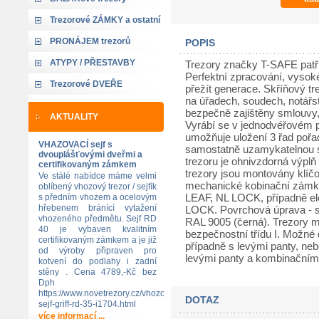
Trezorové ZÁMKY a ostatní
PRONÁJEM trezorů
POPIS
ATYPY / PŘESTAVBY
Trezory značky T-SAFE patří
Perfektní zpracování, vysoké
Trezorové DVEŘE
přežít generace. Skříňový tr
na úřadech, soudech, notářstv
bezpečně zajištěny smlouvy,
AKTUALITY
Vyrábí se v jednodvéřovém p
umožňuje uložení 3 řad pořad
VHAZOVACÍ sejf s
samostatně uzamykatelnou 
dvouplášťovými dveřmi a
trezoru je ohnivzdorná výplň
certifikovaným zámkem
trezory jsou montovány kl
Ve stálé nabídce máme velmi
mechanické kobinační z
oblíbený vhozový trezor / sejfík
LEAF, NL LOCK, případně e
s předním vhozem a ocelovým
hřebenem bránící vytažení
LOCK. Povrchová úprava - st
vhozeného předmětu. Sejf RD
RAL 9005 (černá). Trezory ma
40 je vybaven kvalitním
bezpečnostní třídu I. Možné
certifikovaným zámkem a je již
případně s levými panty, neb
od výroby připraven pro
levými panty a kombinační
kotvení do podlahy i zadní
stěny . Cena 4789,-Kč bez
Dph
https://www.novetrezory.cz/vhozovy-
DOTAZ
sejf-griff-rd-35-i1704.html
více informací ...