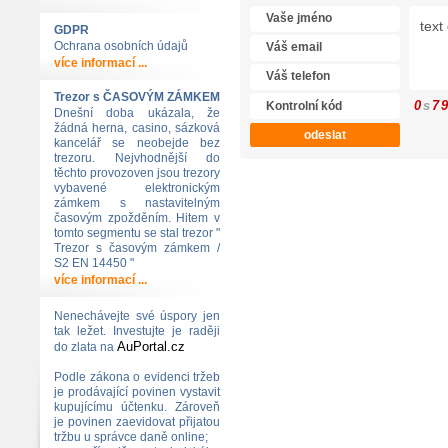
GDPR
Ochrana osobních údajů
více informací ...
Trezor s ČASOVÝM ZÁMKEM
0
s
7
Dnešní doba ukázala, že
žádná herna, casino, sázková
kancelář se neobejde bez
trezoru. Nejvhodnější do
těchto provozoven jsou trezory
vybavené elektronickým
zámkem s nastavitelným
časovým zpožděním. Hitem v
tomto segmentu se stal trezor "
Trezor s časovým zámkem /
S2 EN 14450 "
více informací ...
Nenechávejte své úspory jen
tak ležet. Investujte je raději
AuPortal.cz
do zlata na
Podle zákona o evidenci tržeb
je prodávající povinen vystavit
kupujícímu účtenku. Zároveň
je povinen zaevidovat přijatou
tržbu u správce daně online;