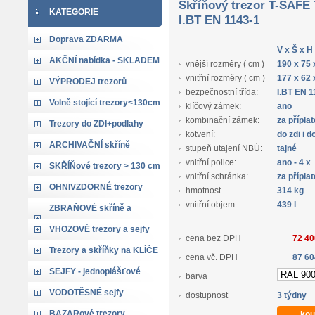
Skříňový trezor T-SAFE 
KATEGORIE
I.BT EN 1143-1
Doprava ZDARMA
V x Š x H
AKČNÍ nabídka - SKLADEM
vnější rozměry ( cm )
190 x 75 
vnitřní rozměry ( cm )
177 x 62 
VÝPRODEJ trezorů
bezpečnostní třída:
I.BT EN 1
Volně stojící trezory<130cm
klíčový zámek:
ano
kombinační zámek:
za přípla
Trezory do ZDI+podlahy
kotvení:
do zdi i 
ARCHIVAČNÍ skříně
stupeň utajení NBÚ:
tajné
vnitřní police:
ano - 4 x
SKŘÍŇové trezory > 130 cm
vnitřní schránka:
za přípla
OHNIVZDORNÉ trezory
hmotnost
314 kg
vnitřní objem
439 l
ZBRAŇOVÉ skříně a
trezory
VHOZOVÉ trezory a sejfy
cena bez DPH
72 40
Trezory a skříňky na KLÍČE
cena vč. DPH
87 60
SEJFY - jednoplášťové
barva
VODOTĚSNÉ sejfy
dostupnost
3 týdny
BAZARové trezory