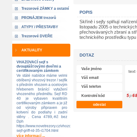
Trezorové ZÁMKY a ostatní
POPIS
PRONÁJEM trezorů
Skříně i sejfy splňují naříze
listopadu 2005 o technický
ATYPY / PŘESTAVBY
přechovávaných zbraní a stře
Trezorové DVEŘE
technického prostředku typu
AKTUALITY
DOTAZ
VHAZOVACÍ sejf s
dvouplášťovými dveřmi a
certifikovaným zámkem
Ve stálé nabídce máme velmi
oblíbený vhozový trezor / sejfík
s předním vhozem a ocelovým
hřebenem bránící vytažení
vhozeného předmětu. Sejf RD
5
p
6
40 je vybaven kvalitním
certifikovaným zámkem a je již
od výroby připraven pro
kotvení do podlahy i zadní
stěny . Cena 4789,-Kč bez
Dph
https://www.novetrezory.cz/vhozovy-
sejf-griff-rd-35-i1704.html
více informací ...