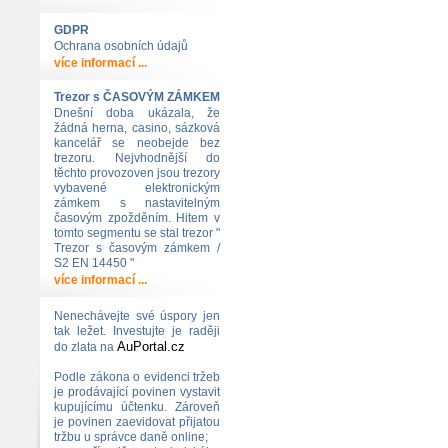
GDPR
Ochrana osobních údajů
více informací ...
Trezor s ČASOVÝM ZÁMKEM
Dnešní doba ukázala, že
žádná herna, casino, sázková
kancelář se neobejde bez
trezoru. Nejvhodnější do
těchto provozoven jsou trezory
vybavené elektronickým
zámkem s nastavitelným
časovým zpožděním. Hitem v
tomto segmentu se stal trezor "
Trezor s časovým zámkem /
S2 EN 14450 "
více informací ...
Nenechávejte své úspory jen
tak ležet. Investujte je raději
AuPortal.cz
do zlata na
Podle zákona o evidenci tržeb
je prodávající povinen vystavit
kupujícímu účtenku. Zároveň
je povinen zaevidovat přijatou
tržbu u správce daně online;