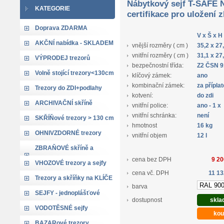
Nábytkový sejf T-SAFE N
KATEGORIE
certifikace pro uložení 
Doprava ZDARMA
V x Š x H
AKČNÍ nabídka - SKLADEM
vnější rozměry ( cm )
35,2 x 27
vnitřní rozměry ( cm )
31,1 x 27
VÝPRODEJ trezorů
bezpečnostní třída:
Z2 ČSN 
Volně stojící trezory<130cm
klíčový zámek:
ano
kombinační zámek:
za přípla
Trezory do ZDI+podlahy
kotvení:
do zdi
ARCHIVAČNÍ skříně
vnitřní police:
ano - 1 x
vnitřní schránka:
není
SKŘÍŇové trezory > 130 cm
hmotnost
16 kg
OHNIVZDORNÉ trezory
vnitřní objem
12 l
ZBRAŇOVÉ skříně a
cena bez DPH
9 20
trezory
VHOZOVÉ trezory a sejfy
cena vč. DPH
11 13
Trezory a skříňky na KLÍČE
barva
SEJFY - jednoplášťové
dostupnost
skla
VODOTĚSNÉ sejfy
BAZARové trezory