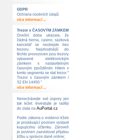
GDPR
Ochrana osobních údajů
více informací ...
Trezor s ČASOVÝM ZÁMKEM
Dnešní doba ukázala, že
žádná herna, casino, sázková
kancelář se neobejde bez
trezoru. Nejvhodnější do
těchto provozoven jsou trezory
vybavené elektronickým
zámkem s nastavitelným
časovým zpožděním. Hitem v
tomto segmentu se stal trezor "
Trezor s časovým zámkem /
S2 EN 14450 "
více informací ...
Nenechávejte své úspory jen
tak ležet. Investujte je raději
AuPortal.cz
do zlata na
Podle zákona o evidenci tržeb
je prodávající povinen vystavit
kupujícímu účtenku. Zároveň
je povinen zaevidovat přijatou
tržbu u správce daně online;