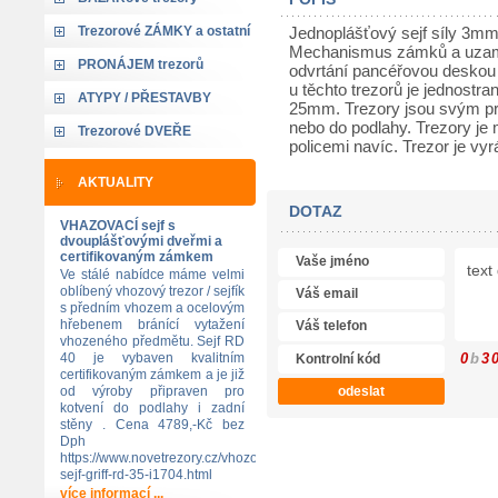
Trezorové ZÁMKY a ostatní
Jednoplášťový sejf síly 3mm
Mechanismus zámků a uzamy
PRONÁJEM trezorů
odvrtání pancéřovou deskou 
u těchto trezorů je jednostr
ATYPY / PŘESTAVBY
25mm. Trezory jsou svým pr
nebo do podlahy. Trezory je
Trezorové DVEŘE
policemi navíc. Trezor je 
AKTUALITY
DOTAZ
VHAZOVACÍ sejf s
dvouplášťovými dveřmi a
certifikovaným zámkem
Ve stálé nabídce máme velmi
oblíbený vhozový trezor / sejfík
s předním vhozem a ocelovým
hřebenem bránící vytažení
vhozeného předmětu. Sejf RD
40 je vybaven kvalitním
0
b
3
certifikovaným zámkem a je již
od výroby připraven pro
kotvení do podlahy i zadní
stěny . Cena 4789,-Kč bez
Dph
https://www.novetrezory.cz/vhozovy-
sejf-griff-rd-35-i1704.html
více informací ...