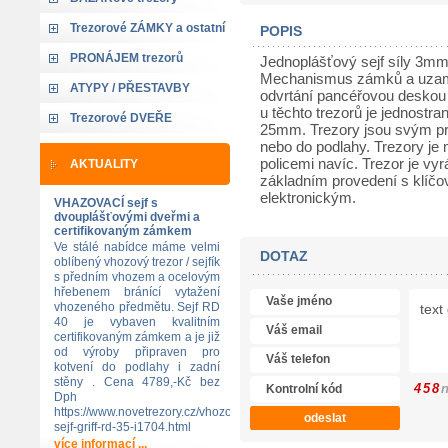
Trezorové ZÁMKY a ostatní
POPIS
PRONÁJEM trezorů
Jednoplášťový sejf síly 3mm
Mechanismus zámků a uzamy
ATYPY / PŘESTAVBY
odvrtání pancéřovou deskou 
u těchto trezorů je jednostr
Trezorové DVEŘE
25mm. Trezory jsou svým pr
nebo do podlahy. Trezory je
policemi navíc. Trezor je 
AKTUALITY
základním provedení s klíč
elektronickým.
VHAZOVACÍ sejf s
dvouplášťovými dveřmi a
certifikovaným zámkem
Ve stálé nabídce máme velmi
DOTAZ
oblíbený vhozový trezor / sejfík
s předním vhozem a ocelovým
hřebenem bránící vytažení
vhozeného předmětu. Sejf RD
40 je vybaven kvalitním
certifikovaným zámkem a je již
od výroby připraven pro
kotvení do podlahy i zadní
stěny . Cena 4789,-Kč bez
4
5
8
Dph
https://www.novetrezory.cz/vhozovy-
sejf-griff-rd-35-i1704.html
více informací ...