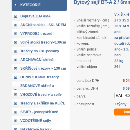
Bytový sejf BT-A 2 / 6m
KATEGORIE
V x Š x H
Doprava ZDARMA
vnější rozměry ( cm )
27 x 35 x
AKČNÍ nabídka - SKLADEM
vnitřní rozměry ( cm )
26 x 34 x
klíčový zámek:
ano
VÝPRODEJ trezorů
kombinační zámek:
za přípla
Volně stojící trezory<130cm
kotvení:
do zdi i 
vnitřní police:
ano - 1 x,
Trezory do ZDI+podlahy
vnitřní schránka:
není
ARCHIVAČNÍ skříně
hmotnost
22 kg
vnitřní objem
26 l
SKŘÍŇové trezory > 130 cm
OHNIVZDORNÉ trezory
cena bez DPH
5 04
ZBRAŇOVÉ skříně a
cena vč. DPH
6 09
trezory
VHOZOVÉ trezory a sejfy
barva
Trezory a skříňky na KLÍČE
dostupnost
3 týdny
SEJFY - jednoplášťové
VODOTĚSNÉ sejfy
BAZARové trezory