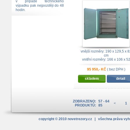
kg
v případě technického
výpadku pak nejpozději do 48
hodin.
vnější rozměry: 190 x 129,5 x 8
cm
vnitřní rozměry: 166 x 106 x 5
cm
bezp. třída: IV.BT dle EN1143-
95 950,- KČ
( bez DPH )
skladem
detail
ZOBRAZENO:
57 - 64
<
1
PRODUKTŮ:
85
copyright © 2010
novetrezory
.cz
| všechna práva vy