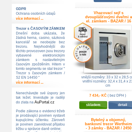
GDPR
Vhazovací sejf s
Ochrana osobních údajů
dvouplášťovými dveřmi a
více informací ...
el. zámkem - BAZAR / 16
kg
Trezor s ČASOVÝM ZÁMKEM
Dnešní doba ukázala, že
žádná herna, casino, sázková
kancelář se neobejde bez
trezoru. Nejvhodnější do
těchto provozoven jsou trezory
vybavené elektronickým
zámkem s nastavitelným
časovým zpožděním. Hitem v
tomto segmentu se stal trezor "
Trezor s časovým zámkem /
vnější rozměry: 33 x 32 x 28,5 
S2 EN 14450 "
vnitřní rozměry: 32,4 x 31,4 x 2
více informací ...
cm
Nenechávejte své úspory jen
7 434,- KČ
( bez DPH )
tak ležet. Investujte je raději
AuPortal.cz
do zlata na
skladem
detail
Podle zákona o evidenci tržeb
je prodávající povinen vystavit
Bytelný a objemný,
kupujícímu účtenku. Zároveň
bankovní trezor Wertheim
je povinen zaevidovat přijatou
- 3 zámky - BAZAR / 2450
tržbu u správce daně online;