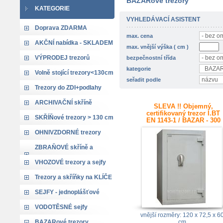
BAZARové trezory
KATEGORIE
VYHLEDÁVACÍ ASISTENT
Doprava ZDARMA
max. cena
AKČNÍ nabídka - SKLADEM
max. vnější výška ( cm )
VÝPRODEJ trezorů
bezpečnostní třída
kategorie
Volně stojící trezory<130cm
seřadit podle
Trezory do ZDI+podlahy
ARCHIVAČNÍ skříně
SLEVA !! Objemný,
certifikovaný trezor I.BT
SKŘÍŇové trezory > 130 cm
EN 1143-1 / BAZAR - 300
kg
OHNIVZDORNÉ trezory
ZBRAŇOVÉ skříně a
trezory
VHOZOVÉ trezory a sejfy
Trezory a skříňky na KLÍČE
SEJFY - jednoplášťové
VODOTĚSNÉ sejfy
vnější rozměry: 120 x 72,5 x 6
BAZARové trezory
cm