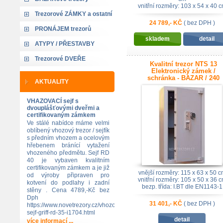
vnitřní rozměry: 103 x 54 x 40 
bezp. třída: I.BT dle EN1143-1
Trezorové ZÁMKY a ostatní
24 789,- KČ
( bez DPH )
PRONÁJEM trezorů
skladem
detail
ATYPY / PŘESTAVBY
Trezorové DVEŘE
Kvalitní trezor NTS 13
Elektronický zámek /
schránka - BAZAR / 240
AKTUALITY
kg
VHAZOVACÍ sejf s
dvouplášťovými dveřmi a
certifikovaným zámkem
Ve stálé nabídce máme velmi
oblíbený vhozový trezor / sejfík
s předním vhozem a ocelovým
hřebenem bránící vytažení
vhozeného předmětu. Sejf RD
40 je vybaven kvalitním
certifikovaným zámkem a je již
vnější rozměry: 115 x 63 x 50 c
od výroby připraven pro
vnitřní rozměry: 105 x 50 x 36 
kotvení do podlahy i zadní
bezp. třída: I.BT dle EN1143-1
stěny . Cena 4789,-Kč bez
Dph
31 401,- KČ
( bez DPH )
https://www.novetrezory.cz/vhozovy-
sejf-griff-rd-35-i1704.html
detail
více informací ...