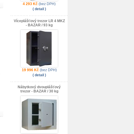
4 293 Kč
(bez DPH)
( detail )
Víceplášťový trezor LR 4 MKZ
- BAZAR / 93 kg
19 996 Kč
(bez DPH)
( detail )
Nábytkový dvouplášťový
trezor - BAZAR / 30 kg