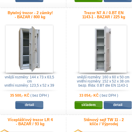
Bytelný trezor - 2 zámky!
Trezor N7 A / 0.BT EN
- BAZAR / 800 kg
1143-1 - BAZAR / 225 kg
vnější rozměry: 144 x 73 x 63,5
vnější rozměry: 160 x 60 x 50 cm
cm
vnitřní rozměry: 152 x 52 x 38 cm
vnitřní rozměry: 123,5 x 52 x 39
bezp. třída: 0.BT dle EN 1143-1
cm
35 500,- KČ
( bez DPH )
33 054,- KČ
( bez DPH )
detail
skladem
detail
Víceplášťový trezor LR 4
Stěnový sejf TW 11 - 2
- BAZAR / 93 kg
klíče / Výprodej