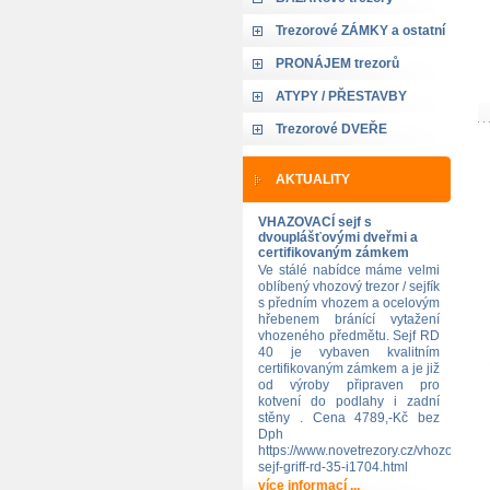
Trezorové ZÁMKY a ostatní
PRONÁJEM trezorů
ATYPY / PŘESTAVBY
Trezorové DVEŘE
AKTUALITY
VHAZOVACÍ sejf s
dvouplášťovými dveřmi a
certifikovaným zámkem
Ve stálé nabídce máme velmi
oblíbený vhozový trezor / sejfík
s předním vhozem a ocelovým
hřebenem bránící vytažení
vhozeného předmětu. Sejf RD
40 je vybaven kvalitním
certifikovaným zámkem a je již
od výroby připraven pro
kotvení do podlahy i zadní
stěny . Cena 4789,-Kč bez
Dph
https://www.novetrezory.cz/vhozovy-
sejf-griff-rd-35-i1704.html
více informací ...