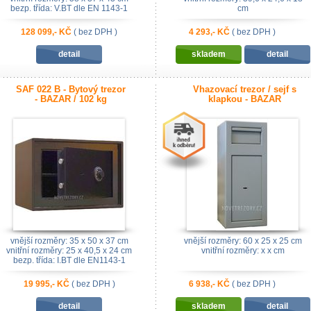
bezp. třída: V.BT dle EN 1143-1
cm
128 099,- KČ
( bez DPH )
4 293,- KČ
( bez DPH )
detail
skladem
detail
SAF 022 B - Bytový trezor
Vhazovací trezor / sejf s
- BAZAR / 102 kg
klapkou - BAZAR
vnější rozměry: 35 x 50 x 37 cm
vnější rozměry: 60 x 25 x 25 cm
vnitřní rozměry: 25 x 40,5 x 24 cm
vnitřní rozměry: x x cm
bezp. třída: I.BT dle EN1143-1
19 995,- KČ
( bez DPH )
6 938,- KČ
( bez DPH )
detail
skladem
detail