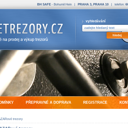
BH SAFE
- Bohumil Hein |
PRAHA 3, PRAHA 10
| telefon:
6
vyhledávání
DMÍNKY
PŘEPRAVNÉ A DOPRAVA
REGISTRACE
KON
ZARové trezory