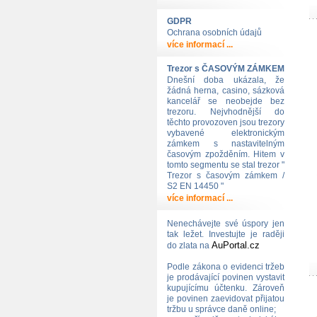
GDPR
Ochrana osobních údajů
více informací ...
Trezor s ČASOVÝM ZÁMKEM
Dnešní doba ukázala, že
žádná herna, casino, sázková
kancelář se neobejde bez
trezoru. Nejvhodnější do
těchto provozoven jsou trezory
vybavené elektronickým
zámkem s nastavitelným
časovým zpožděním. Hitem v
tomto segmentu se stal trezor "
Trezor s časovým zámkem /
S2 EN 14450 "
více informací ...
Nenechávejte své úspory jen
tak ležet. Investujte je raději
AuPortal.cz
do zlata na
Podle zákona o evidenci tržeb
je prodávající povinen vystavit
kupujícímu účtenku. Zároveň
je povinen zaevidovat přijatou
tržbu u správce daně online;