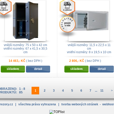
vnější rozměry: 75 x 50 x 42 cm
vnější rozměry: 11,5 x 22,5 x 11
vnitřní rozměry: 67 x 41,5 x 30,5
cm
cm
vnitřní rozměry: 8 x 19,5 x 10 cm
14 463,- KČ
( bez DPH )
2 806,- KČ
( bez DPH )
skladem
detail
skladem
detail
OBRAZENO:
1 - 8
1
2
3
4
5
6
7
...
11
>
PRODUKTŮ:
85
rezory
.cz
| všechna práva vyhrazena |
tvorba webových stránek
-
webhost