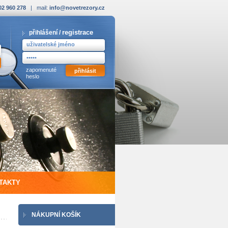
02 960 278
| mail:
info@novetrezory.cz
registrace
přihlášení /
zapomenuté
heslo
TAKTY
NÁKUPNÍ KOŠÍK