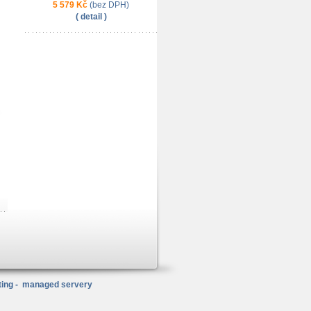
5 579 Kč
(bez DPH)
( detail )
ing
-
managed servery