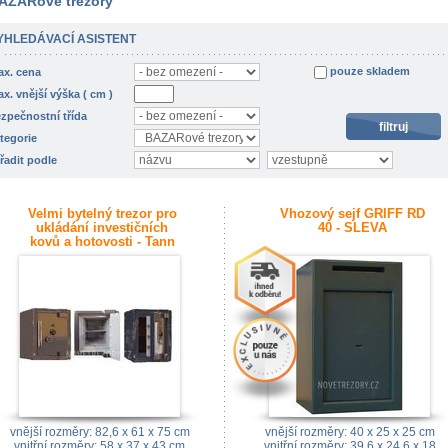
AZARové trezory
YHLEDÁVACÍ ASISTENT
pouze skladem
x. cena
x. vnější výška ( cm )
zpečnostní třída
tegorie
řadit podle
Velmi bytelný trezor pro
Vhozový sejf GRIFF RD
ukládání investičních
40 - SLEVA
kovů a hotovosti - Tann
Fortress - BAZAR / 1040
kg
vnější rozměry: 82,6 x 61 x 75 cm
vnější rozměry: 40 x 25 x 25 cm
vnitřní rozměry: 58 x 37 x 43 cm
vnitřní rozměry: 39,6 x 24,6 x 18