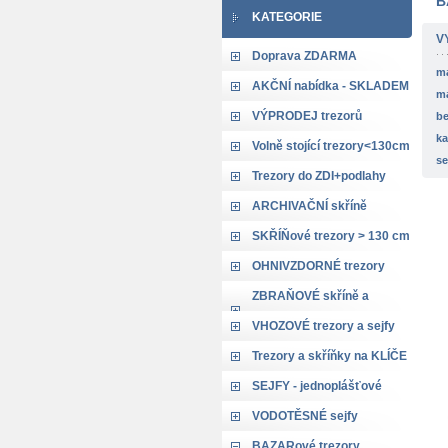
B
KATEGORIE
V
Doprava ZDARMA
ma
AKČNÍ nabídka - SKLADEM
ma
VÝPRODEJ trezorů
be
ka
Volně stojící trezory<130cm
se
Trezory do ZDI+podlahy
ARCHIVAČNÍ skříně
SKŘÍŇové trezory > 130 cm
OHNIVZDORNÉ trezory
ZBRAŇOVÉ skříně a
trezory
VHOZOVÉ trezory a sejfy
Trezory a skříňky na KLÍČE
SEJFY - jednoplášťové
VODOTĚSNÉ sejfy
BAZARové trezory