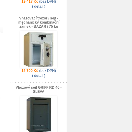
19 417 Kč
(bez DPH)
( detail )
Vhazovací trezor / sejf -
mechanický kombinační
zámek - BAZAR / 75 kg
15 700 Kč
(bez DPH)
( detail )
Vhozový sejf GRIFF RD 40 -
SLEVA