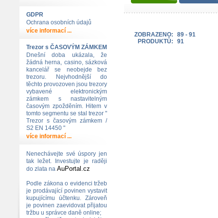
GDPR
Ochrana osobních údajů
více informací ...
ZOBRAZENO:
89 - 91
PRODUKTŮ:
91
Trezor s ČASOVÝM ZÁMKEM
Dnešní doba ukázala, že
žádná herna, casino, sázková
kancelář se neobejde bez
trezoru. Nejvhodnější do
těchto provozoven jsou trezory
vybavené elektronickým
zámkem s nastavitelným
časovým zpožděním. Hitem v
tomto segmentu se stal trezor "
Trezor s časovým zámkem /
S2 EN 14450 "
více informací ...
Nenechávejte své úspory jen
tak ležet. Investujte je raději
AuPortal.cz
do zlata na
Podle zákona o evidenci tržeb
je prodávající povinen vystavit
kupujícímu účtenku. Zároveň
je povinen zaevidovat přijatou
tržbu u správce daně online;