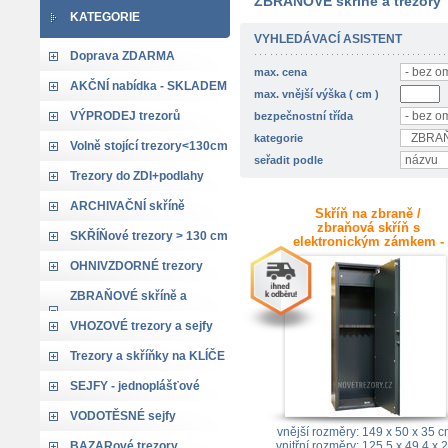
ZBRAŇOVÉ skříně a trezory
KATEGORIE
VYHLEDÁVACÍ ASISTENT
Doprava ZDARMA
max. cena
AKČNÍ nabídka - SKLADEM
max. vnější výška ( cm )
VÝPRODEJ trezorů
bezpečnostní třída
kategorie
Volně stojící trezory<130cm
seřadit podle
Trezory do ZDI+podlahy
ARCHIVAČNÍ skříně
Skříň na zbraně /
zbraňová skříň s
SKŘÍŇové trezory > 130 cm
elektronickým zámkem -
TZ 2 AX / na 7 dlouhých
OHNIVZDORNÉ trezory
ZBRAŇOVÉ skříně a
trezory
VHOZOVÉ trezory a sejfy
Trezory a skříňky na KLÍČE
SEJFY - jednoplášťové
VODOTĚSNÉ sejfy
vnější rozměry: 149 x 50 x 35 
BAZARové trezory
vnitřní rozměry: 125,5 x 49,4 x 