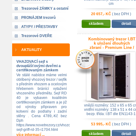
cm
bezp. třída: 15RU + zámek \"A\
Trezorové ZÁMKY a ostatní
EN1300
20 657,- KČ
( bez DPH )
PRONÁJEM trezorů
skladem
detail
ATYPY / PŘESTAVBY
Trezorové DVEŘE
Kombinovaný trezor I.BT
k uložení dlouhých
zbraní - Premium Line /
AKTUALITY
F60.CLI.150 / GUN - 420kg
VHAZOVACÍ sejf s
dvouplášťovými dveřmi a
certifikovaným zámkem
Ve stálé nabídce máme velmi
oblíbený vhozový trezor / sejfík
s předním vhozem a ocelovým
hřebenem bránící vytažení
vhozeného předmětu. Sejf RD
40 je vybaven kvalitním
certifikovaným zámkem a je již
vnější rozměry: 152 x 65 x 65 
od výroby připraven pro
vnitřní rozměry: 138 x 51 x 44 
kotvení do podlahy i zadní
bezp. třída: I.BT dle EN1143-1
stěny . Cena 4789,-Kč bez
Dph
53 995,- KČ
( bez DPH )
https://www.novetrezory.cz/vhozovy-
sejf-griff-rd-35-i1704.html
skladem
detail
více informací ...